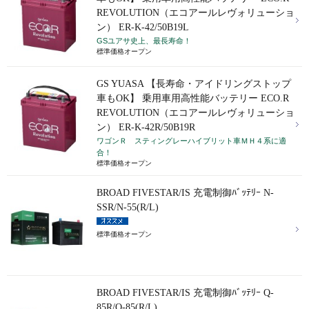
REVOLUTION（エコアールレヴォリューショ
ン） ER-K-42/50B19L
GSユアサ史上、最長寿命！
標準価格オープン
GS YUASA 【長寿命・アイドリングストップ
車もOK】 乗用車用高性能バッテリー ECO.R
REVOLUTION（エコアールレヴォリューショ
ン） ER-K-42R/50B19R
ワゴンＲ スティングレーハイブリット車ＭＨ４系に適
合！
標準価格オープン
BROAD FIVESTAR/IS 充電制御ﾊﾞｯﾃﾘｰ N-
SSR/N-55(R/L)
標準価格オープン
BROAD FIVESTAR/IS 充電制御ﾊﾞｯﾃﾘｰ Q-
85R/Q-85(R/L)