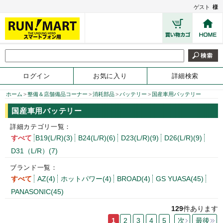
ゲスト
様
ログイン
お気に入り
詳細検索
ホーム
>
整備＆店舗備品コーナー
>
消耗部品
>
バッテリー
>
国産車用バッテリー
国産車用バッテリー
詳細カテゴリ一覧：
すべて
B19(L/R)(3)
B24(L/R)(6)
D23(L/R)(9)
D26(L/R)(9)
D31（L/R）(7)
ブランド一覧：
すべて
AZ(4)
ホットパワー(4)
BROAD(4)
GS YUASA(45)
PANASONIC(45)
129
件あります
1
2
3
4
5
次
最後