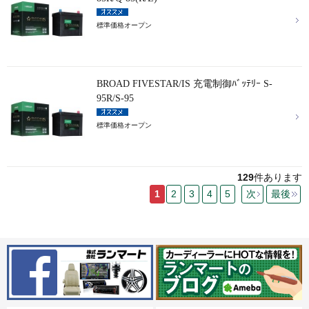
標準価格オープン
BROAD FIVESTAR/IS 充電制御ﾊﾞｯﾃﾘｰ S-
95R/S-95
標準価格オープン
129
件あります
1
2
3
4
5
次
最後