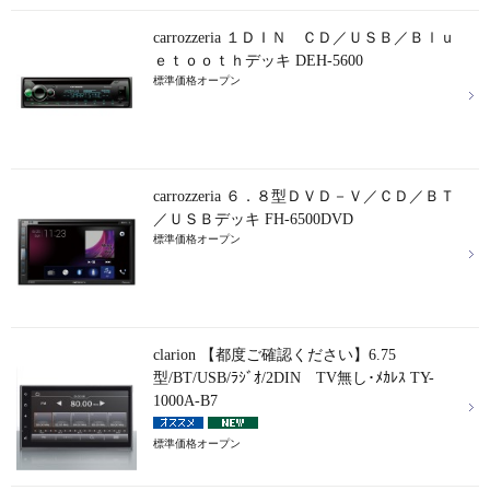
carrozzeria １ＤＩＮ ＣＤ／ＵＳＢ／Ｂｌｕ
ｅｔｏｏｔｈデッキ DEH-5600
標準価格オープン
carrozzeria ６．８型ＤＶＤ－Ｖ／ＣＤ／ＢＴ
／ＵＳＢデッキ FH-6500DVD
標準価格オープン
clarion 【都度ご確認ください】6.75
型/BT/USB/ﾗｼﾞｵ/2DIN TV無し･ﾒｶﾚｽ TY-
1000A-B7
標準価格オープン