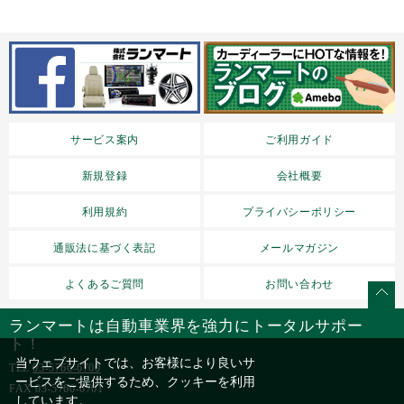
サービス案内
ご利用ガイド
新規登録
会社概要
利用規約
プライバシーポリシー
通販法に基づく表記
メールマガジン
よくあるご質問
お問い合わせ
ランマートは自動車業界を強力にトータルサポー
ト！
当ウェブサイトでは、お客様により良いサ
TEL
03-5766-6700
ービスをご提供するため、クッキーを利用
FAX 03-5760-6701
しています。