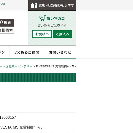
:00]
買い物カゴは空です
ー
>
国産車用バッテリー
>
FIVESTAR/IS 充電制御ﾊﾞｯﾃﾘｰ
12000157
IVESTAR/IS 充電制御ﾊﾞｯﾃﾘｰ