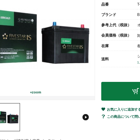
品番
T
ブランド
B
参考上代（税抜）
会員価格（税抜）
在庫
送料
1
+zoom
お気に入りに追加す
この商品について問