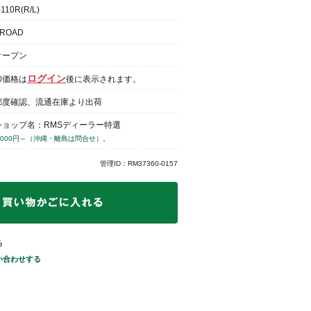
-110R(R/L)
ROAD
オープン
ログイン
卸価格は
後に表示されます。
都度確認、流通在庫より出荷
ショップ名：RMSディーラー特選
,000円～（沖縄・離島は問合せ）。
管理ID：RM37360-0157
る
い合わせする