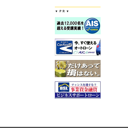
▼ ＰＲ ▼