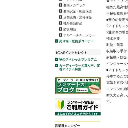
★アイドリン
整備メカニック
極めた最高性
整備安全・衛生保護
※極板枚数を
店舗設備・消耗備品
■安心の長期補
社外新品部品
?アイドリン
防災用品
?通常車の場合
アルコールチェッカー
補水不要
売り場・販促系コーナー
耐熱・耐寒
収納取っ手付
ピンポイントセレクト
耐振動・防爆
秋のスペシャルプレミアム
インジケータ
カーディーラーど真ん中、定
番アイテム特集
■アイドリン
停車するたび
電気を直接供
エンジンの始
耐久力と高い
す。
営業日カレンダー