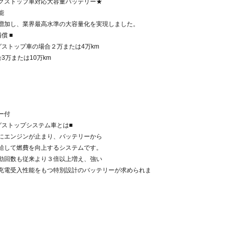
グストップ車対応大容量バッテリー★
能
増加し、業界最高水準の大容量化を実現しました。
償 ■
グストップ車の場合２万または4万km
3万または10万km
ー付
グストップシステム車とは■
にエンジンが止まり、バッテリーから
給して燃費を向上するシステムです。
動回数も従来より３倍以上増え、強い
充電受入性能をもつ特別設計のバッテリーが求められま