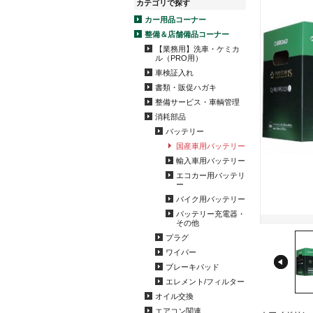
カテゴリで探す
カー用品コーナー
整備＆店舗備品コーナー
【業務用】洗車・ケミカ
ル（PRO用）
車検証入れ
書類・販促ハガキ
整備サービス・車輌管理
消耗部品
バッテリー
国産車用バッテリー
輸入車用バッテリー
エコカー用バッテリ
ー
バイク用バッテリー
バッテリー充電器・
その他
プラグ
ワイパー
ブレーキパッド
エレメント/フィルター
オイル交換
エアコン関連