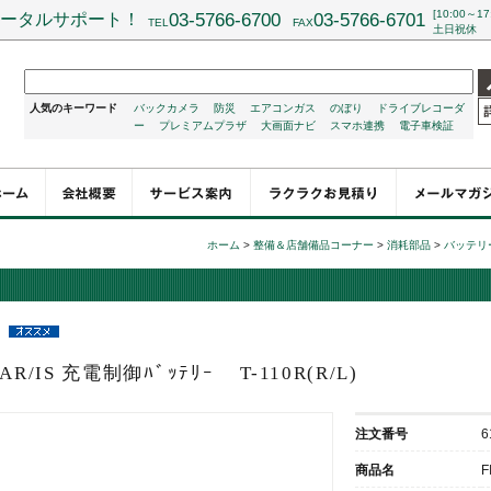
[10:00～17
ータルサポート！
03-5766-6700
03-5766-6701
TEL
FAX
土日祝休
人気のキーワード
バックカメラ
防災
エアコンガス
のぼり
ドライブレコーダ
ー
プレミアムプラザ
大画面ナビ
スマホ連携
電子車検証
ホーム
>
整備＆店舗備品コーナー
>
消耗部品
>
バッテリ
TAR/IS 充電制御ﾊﾞｯﾃﾘｰ
T-110R(R/L)
注文番号
6
商品名
F