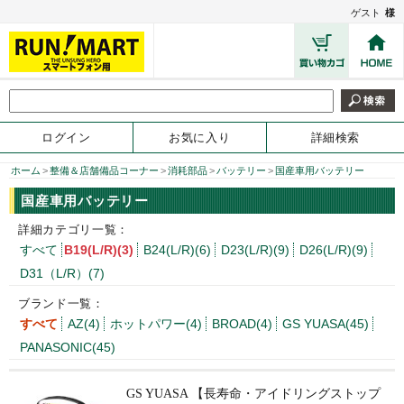
ゲスト
様
ログイン
お気に入り
詳細検索
ホーム
>
整備＆店舗備品コーナー
>
消耗部品
>
バッテリー
>
国産車用バッテリー
国産車用バッテリー
詳細カテゴリ一覧：
すべて
B19(L/R)(3)
B24(L/R)(6)
D23(L/R)(9)
D26(L/R)(9)
D31（L/R）(7)
ブランド一覧：
すべて
AZ(4)
ホットパワー(4)
BROAD(4)
GS YUASA(45)
PANASONIC(45)
GS YUASA 【長寿命・アイドリングストップ