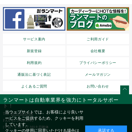
サービス案内
ご利用ガイド
新規登録
会社概要
利用規約
プライバシーポリシー
通販法に基づく表記
メールマガジン
よくあるご質問
お問い合わせ
ランマートは自動車業界を強力にトータルサポー
ト！
当ウェブサイトでは、お客様により良いサ
TEL
03-5766-6700
ービスをご提供するため、クッキーを利用
FAX 03-5760-6701
しています。
[平日：9:30～17:30]土日祝休
クッキーの使用に同意いただける場合は
承諾する