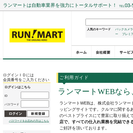
ランマートは自動車業界を強力にトータルサポート！
03-
TEL
人気のキーワード
バックカメラ
ー
プレミ
ログインＩＤには
ご利用ガイド
会員番号をご入力ください
ログインはこちら
ランマートWEBな
ID
ランマートWEBは、株式会社ランマー
パスワード
ッピングサイトです。クルマに関する
のベストプライスにて豊富に取り揃え
パスワードをお忘れの方はこちら
店で、すべての仕入れ業務を完結でき
ご好評を頂いております。