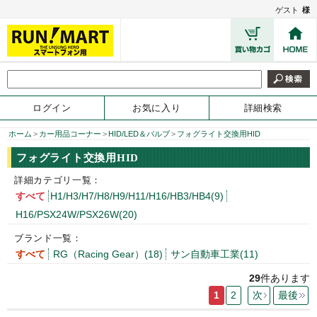
ゲスト
様
ログイン
お気に入り
詳細検索
ホーム
>
カー用品コーナー
>
HID/LED＆バルブ
>
フォグライト交換用HID
フォグライト交換用HID
詳細カテゴリ一覧：
すべて
H1/H3/H7/H8/H9/H11/H16/HB3/HB4(9)
H16/PSX24W/PSX26W(20)
ブランド一覧：
すべて
RG（Racing Gear）(18)
サン自動車工業(11)
29
件あります
1
2
次
最後