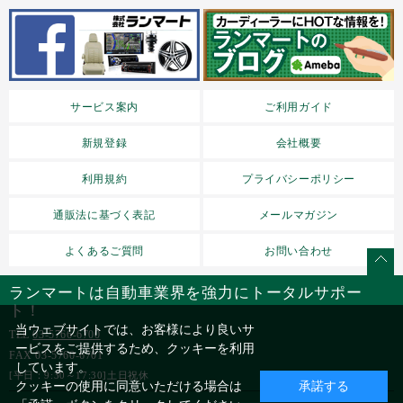
サービス案内
ご利用ガイド
新規登録
会社概要
利用規約
プライバシーポリシー
通販法に基づく表記
メールマガジン
よくあるご質問
お問い合わせ
ランマートは自動車業界を強力にトータルサポー
ト！
当ウェブサイトでは、お客様により良いサ
TEL
03-5766-6700
ービスをご提供するため、クッキーを利用
FAX 03-5760-6701
しています。
[平日：9:30～17:30]土日祝休
クッキーの使用に同意いただける場合は
承諾する