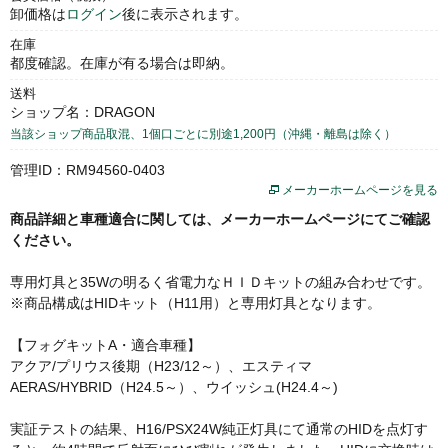
卸価格は
ログイン
後に表示されます。
在庫
都度確認。在庫が有る場合は即納。
送料
ショップ名：DRAGON
当該ショップ商品取混、1個口ごとに別途1,200円（沖縄・離島は除く）
管理ID：RM94560-0403
メーカーホームページを見る
商品詳細と車種適合に関しては、メーカーホームページにてご確認
ください。
専用灯具と35Wの明るく省電力なＨＩＤキットの組み合わせです。
※商品構成はHIDキット（H11用）と専用灯具となります。
【フォグキットA・適合車種】
アクア/プリウス後期（H23/12～）、エスティマ
AERAS/HYBRID（H24.5～）、ウイッシュ(H24.4～)
実証テストの結果、H16/PSX24W純正灯具にて通常のHIDを点灯す