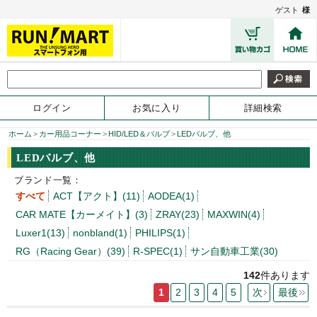
ゲスト
様
ログイン
お気に入り
詳細検索
ホーム
>
カー用品コーナー
>
HID/LED＆バルブ
>
LEDバルブ、他
LEDバルブ、他
ブランド一覧：
すべて
ACT【アクト】(11)
AODEA(1)
CAR MATE【カーメイト】(3)
ZRAY(23)
MAXWIN(4)
Luxer1(13)
nonbland(1)
PHILIPS(1)
RG（Racing Gear）(39)
R-SPEC(1)
サン自動車工業(30)
142
件あります
1
2
3
4
5
次
最後