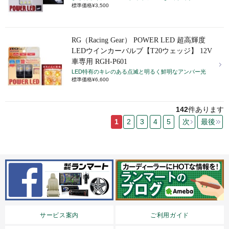
標準価格¥3,500
RG（Racing Gear） POWER LED 超高輝度
LEDウインカーバルブ【T20ウェッジ】 12V
車専用 RGH-P601
LED特有のキレのある点滅と明るく鮮明なアンバー光
標準価格¥6,600
142
件あります
1
2
3
4
5
次
最後
サービス案内
ご利用ガイド