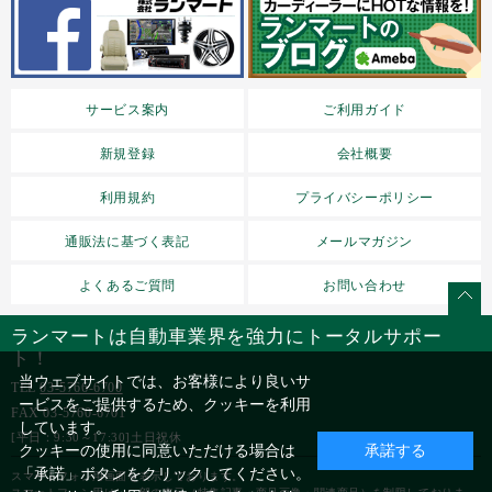
サービス案内
ご利用ガイド
新規登録
会社概要
利用規約
プライバシーポリシー
通販法に基づく表記
メールマガジン
よくあるご質問
お問い合わせ
ランマートは自動車業界を強力にトータルサポー
ト！
当ウェブサイトでは、お客様により良いサ
TEL
03-5766-6700
ービスをご提供するため、クッキーを利用
FAX 03-5760-6701
しています。
[平日：9:30～17:30]土日祝休
クッキーの使用に同意いただける場合は
承諾する
「承諾」ボタンをクリックしてください。
スマートフォン用画面を表示しております。