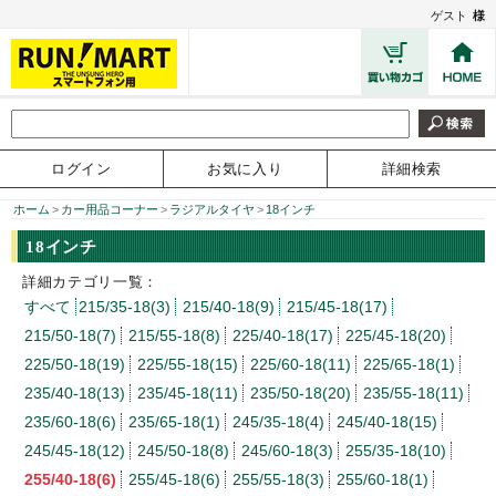
ゲスト
様
ログイン
お気に入り
詳細検索
ホーム
>
カー用品コーナー
>
ラジアルタイヤ
>
18インチ
18インチ
詳細カテゴリ一覧：
すべて
215/35-18(3)
215/40-18(9)
215/45-18(17)
215/50-18(7)
215/55-18(8)
225/40-18(17)
225/45-18(20)
225/50-18(19)
225/55-18(15)
225/60-18(11)
225/65-18(1)
235/40-18(13)
235/45-18(11)
235/50-18(20)
235/55-18(11)
235/60-18(6)
235/65-18(1)
245/35-18(4)
245/40-18(15)
245/45-18(12)
245/50-18(8)
245/60-18(3)
255/35-18(10)
255/40-18(6)
255/45-18(6)
255/55-18(3)
255/60-18(1)