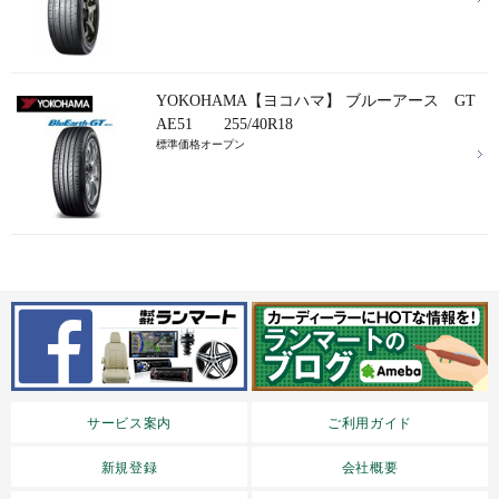
YOKOHAMA【ヨコハマ】 ブルーアース GT
AE51 255/40R18
標準価格オープン
サービス案内
ご利用ガイド
新規登録
会社概要