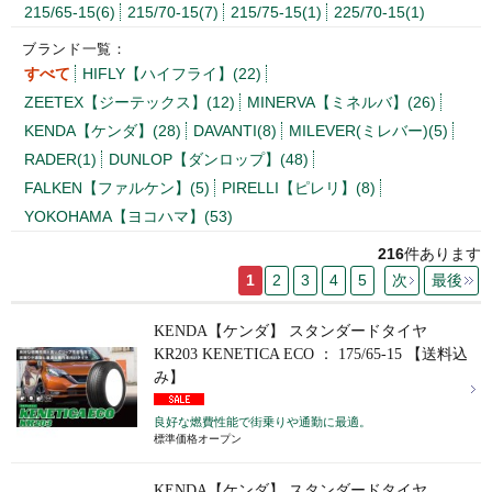
215/65-15(6)
215/70-15(7)
215/75-15(1)
225/70-15(1)
ブランド一覧：
すべて
HIFLY【ハイフライ】(22)
ZEETEX【ジーテックス】(12)
MINERVA【ミネルバ】(26)
KENDA【ケンダ】(28)
DAVANTI(8)
MILEVER(ミレバー)(5)
RADER(1)
DUNLOP【ダンロップ】(48)
FALKEN【ファルケン】(5)
PIRELLI【ピレリ】(8)
YOKOHAMA【ヨコハマ】(53)
216
件あります
1
2
3
4
5
次
最後
KENDA【ケンダ】 スタンダードタイヤ
KR203 KENETICA ECO ： 175/65-15 【送料込
み】
良好な燃費性能で街乗りや通勤に最適。
標準価格オープン
KENDA【ケンダ】 スタンダードタイヤ