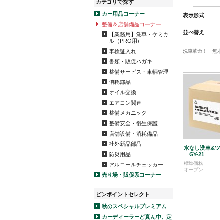
カテゴリで探す
カー用品コーナー
表示形式
整備＆店舗備品コーナー
並べ替え
【業務用】洗車・ケミカ
ル（PRO用）
洗車革命！ 無
車検証入れ
書類・販促ハガキ
整備サービス・車輌管理
消耗部品
オイル交換
エアコン関連
整備メカニック
整備安全・衛生保護
店舗設備・消耗備品
社外新品部品
水なし洗車&ツヤ
GY-21
防災用品
標準価格
アルコールチェッカー
オープン
売り場・販促系コーナー
ピンポイントセレクト
秋のスペシャルプレミアム
カーディーラーど真ん中、定