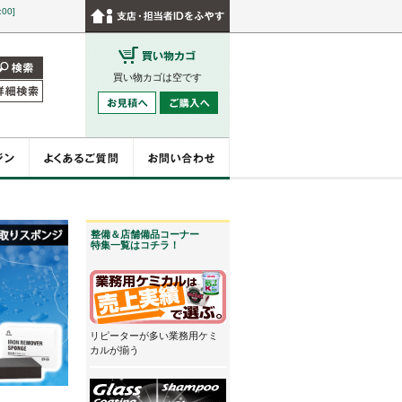
:00]
買い物カゴは空です
整備＆店舗備品コーナー
特集一覧はコチラ！
リピーターが多い業務用ケミ
カルが揃う