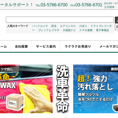
[10:00～17
ータルサポート！
03-5766-6700
03-5766-6701
TEL
FAX
土日祝休
人気のキーワード
バックカメラ
防災
エアコンガス
のぼり
ドライブレコーダ
ー
プレミアムプラザ
大画面ナビ
スマホ連携
電子車検証