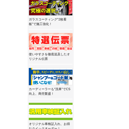
ガラスコーティング“2枚看
板”で施工強化！
使いやすさを徹底追及したオ
リジナル伝票
カーディーラーも“洗車”でCS
向上、商売繁盛！
オリジナル車検証入れ、お得
なクイックオーダー！