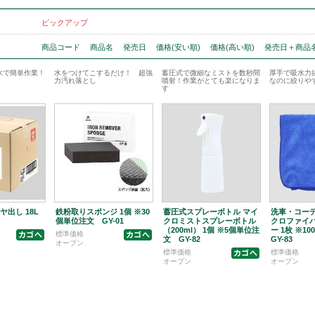
ピックアップ
商品コード
商品名
発売日
価格(安い順)
価格(高い順)
発売日＋商品
水で簡単作業！
水をつけてこするだけ！ 超強
蓄圧式で微細なミストを数秒間
厚手で吸水力
力汚れ落とし
噴射！作業がとても楽になりま
なのに絞りや
す
出し 18L
鉄粉取りスポンジ 1個 ※30
蓄圧式スプレーボトル マイ
洗車・コーテ
個単位注文 GY-01
クロミストスプレーボトル
クロファイバ
（200ml） 1個 ※5個単位注
ー 1枚 ※
標準価格
文 GY-82
GY-83
オープン
標準価格
標準価格
オープン
オープン