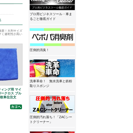
プロ用ビジネスツール・車ま
るごと徹底ガイド
名
抜群！大判サイズ
すく速乾性が高い
圧倒的消臭！
洗車革命！ 無水洗車と鉄粉
取りスポンジ
ィング用 マイ
ークロス ブル
100枚単位注文
圧倒的汚れ落ち！「ZACシー
トクリーナー」