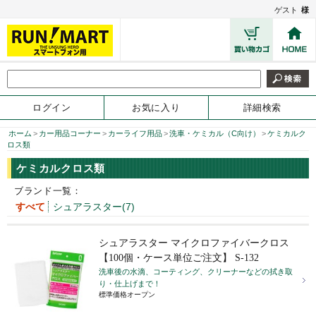
ゲスト
様
ログイン
お気に入り
詳細検索
ホーム
>
カー用品コーナー
>
カーライフ用品
>
洗車・ケミカル（C向け）
>
ケミカルク
ロス類
ケミカルクロス類
ブランド一覧：
すべて
シュアラスター(7)
シュアラスター マイクロファイバークロス
【100個・ケース単位ご注文】 S-132
洗車後の水滴、コーティング、クリーナーなどの拭き取
り・仕上げまで！
標準価格オープン