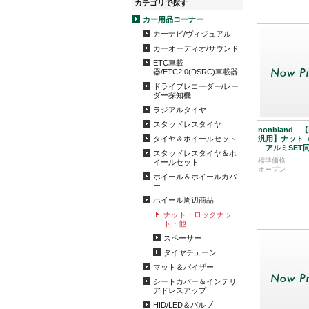
カテゴリで探す
カー用品コーナー
カーナビ/ヴィジュアル
カーオーディオ/サウンド
ETC車載
器/ETC2.0(DSRC)車載器
ドライブレコーダー/レー
ダー探知機
ラジアルタイヤ
スタッドレスタイヤ
nonbland
タイヤ＆ホイールセット
汎用】ナット
アルミSET
スタッドレスタイヤ＆ホ
標準価格
イールセット
オープン
ホイール＆ホイールカバ
ー
ホイール周辺商品
ナット・ロックナッ
ト・他
スペーサー
タイヤチェーン
マット＆バイザー
シートカバー＆インテリ
アドレスアップ
HID/LED＆バルブ