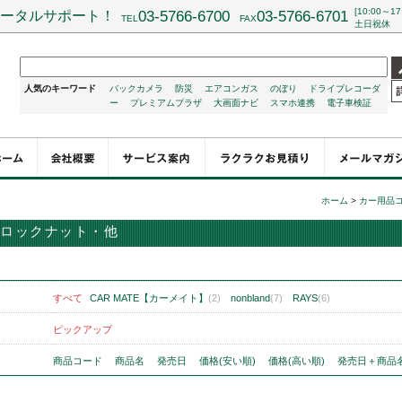
[10:00～17
ータルサポート！
03-5766-6700
03-5766-6701
TEL
FAX
土日祝休
人気のキーワード
バックカメラ
防災
エアコンガス
のぼり
ドライブレコーダ
ー
プレミアムプラザ
大画面ナビ
スマホ連携
電子車検証
ホーム
>
カー用品
ロックナット・他
すべて
CAR MATE【カーメイト】
(2)
nonbland
(7)
RAYS
(6)
ピックアップ
商品コード
商品名
発売日
価格(安い順)
価格(高い順)
発売日＋商品