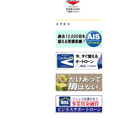
▼ ＰＲ ▼