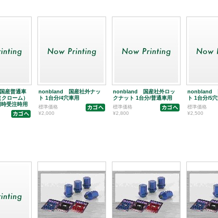
 【国産普通車
nonbland 国産社外ナッ
nonbland 国産社外ロッ
nonblan
（クローム）
ト 1台分/4穴車用
クナット 1台分/普通車用
ト 1台分/5
同時受注時用
標準価格
標準価格
標準価格
¥2,000
¥2,800
¥2,500