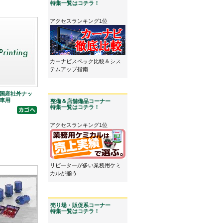
特集一覧はコチラ！
アクセスランキング1位
カーナビスペック比較＆シス
テムアップ指南
d 国産社外ナッ
穴車用
整備＆店舗備品コーナー
特集一覧はコチラ！
アクセスランキング1位
リピーターが多い業務用ケミ
カルが揃う
売り場・販促系コーナー
特集一覧はコチラ！