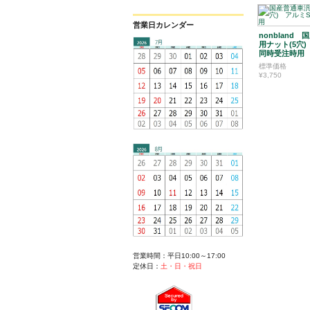
営業日カレンダー
nonbland
用ナット(5穴)
同時受注時用
標準価格
¥3,750
営業時間：平日10:00～17:00
定休日：
土・日・祝日