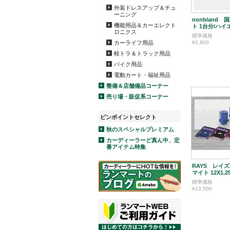
外装ドレスアップ＆チュ
ーニング
nonbland
機能用品＆カーエレクト
ト 1台分/ハイ
ロニクス
標準価格
カーライフ用品
¥2,600
軽トラ＆トラック用品
バイク用品
電動カート・福祉用品
整備＆店舗備品コーナー
売り場・販促系コーナー
ピンポイントセレクト
秋のスペシャルプレミアム
カーディーラーど真ん中、定
番アイテム特集
RAYS レイ
マイト 12X1.2
標準価格
¥13,500