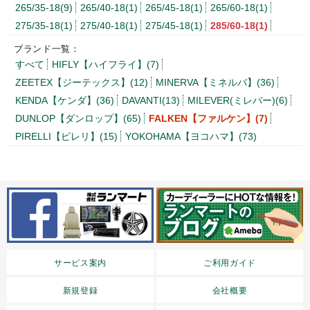
265/35-18(9)
265/40-18(1)
265/45-18(1)
265/60-18(1)
275/35-18(1)
275/40-18(1)
275/45-18(1)
285/60-18(1)
ブランド一覧：
すべて
HIFLY【ハイフライ】(7)
ZEETEX【ジーテックス】(12)
MINERVA【ミネルバ】(36)
KENDA【ケンダ】(36)
DAVANTI(13)
MILEVER(ミレバー)(6)
DUNLOP【ダンロップ】(65)
FALKEN【ファルケン】(7)
PIRELLI【ピレリ】(15)
YOKOHAMA【ヨコハマ】(73)
サービス案内
ご利用ガイド
新規登録
会社概要