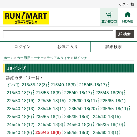
ゲスト
様
ログイン
お気に入り
詳細検索
ホーム
>
カー用品コーナー
>
ラジアルタイヤ
>
18インチ
18インチ
詳細カテゴリ一覧：
すべて
215/35-18(3)
215/40-18(9)
215/45-18(17)
215/50-18(7)
215/55-18(8)
225/40-18(17)
225/45-18(20)
225/50-18(19)
225/55-18(15)
225/60-18(11)
225/65-18(1)
235/40-18(13)
235/45-18(11)
235/50-18(20)
235/55-18(11)
235/60-18(6)
235/65-18(1)
245/35-18(4)
245/40-18(15)
245/45-18(12)
245/50-18(8)
245/60-18(3)
255/35-18(10)
255/40-18(6)
255/45-18(6)
255/55-18(3)
255/60-18(1)