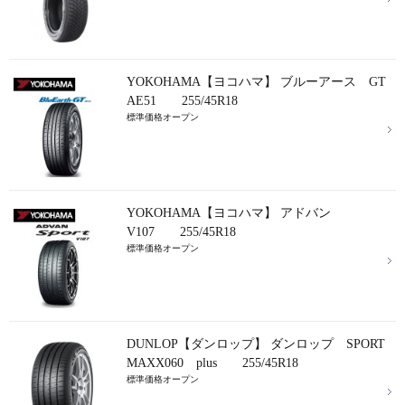
YOKOHAMA【ヨコハマ】 ブルーアース GT
AE51 255/45R18
標準価格オープン
YOKOHAMA【ヨコハマ】 アドバン
V107 255/45R18
標準価格オープン
DUNLOP【ダンロップ】 ダンロップ SPORT
MAXX060 plus 255/45R18
標準価格オープン