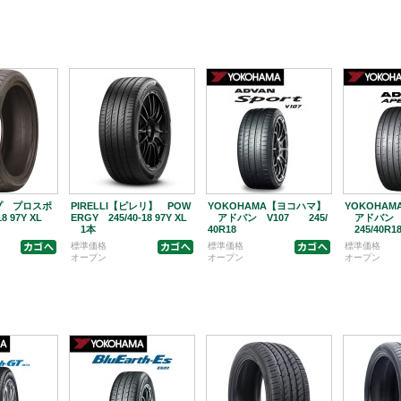
プ プロスポ
PIRELLI【ピレリ】 POW
YOKOHAMA【ヨコハマ】
YOKOHA
18 97Y XL
ERGY 245/40-18 97Y XL
アドバン V107 245/
アドバン A
1本
40R18
245/40R1
標準価格
標準価格
標準価格
オープン
オープン
オープン