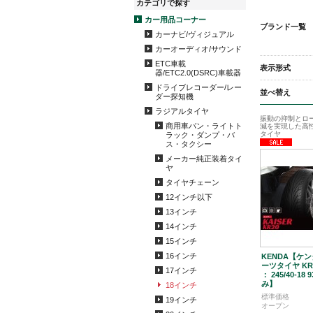
カテゴリで探す
カー用品コーナー
ブランド一覧
カーナビ/ヴィジュアル
カーオーディオ/サウンド
ETC車載
表示形式
器/ETC2.0(DSRC)車載器
ドライブレコーダー/レー
並べ替え
ダー探知機
ラジアルタイヤ
振動の抑制とロ
商用車バン・ライトト
減を実現した高
タイヤ
ラック・ダンプ・バ
ス・タクシー
メーカー純正装着タイ
ヤ
タイヤチェーン
12インチ以下
13インチ
14インチ
15インチ
16インチ
KENDA【ケ
ーツタイヤ KR2
17インチ
： 245/40-1
み】
18インチ
標準価格
19インチ
オープン