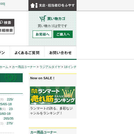
:00]
買い物カゴは空です
ホーム
>
カー用品コーナー
>
ラジアルタイヤ
>
18インチ
Now on SALE！
(8)
225/
25/65-18
ランマートの誇る、多彩なジ
8
(6)
23
ャンルをランキング！
5/60-18
)
265/35
(1)
275/
カー用品コーナー