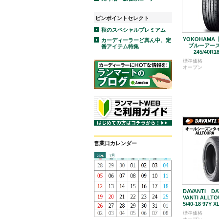
ピンポイントセレクト
秋のスペシャルプレミアム
YOKOHAM
カーディーラーど真ん中、定
ブルーアース 
番アイテム特集
245/40R1
標準価格
オープン
営業日カレンダー
DAVANTI DA
VANTI ALL
5/40-18 97Y X
標準価格