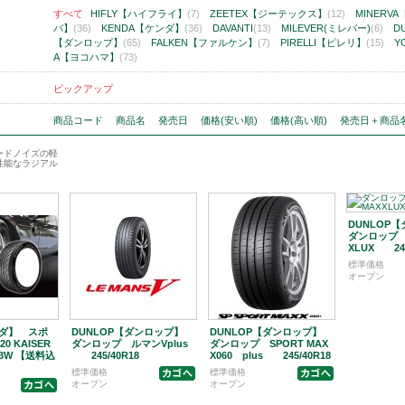
すべて
HIFLY【ハイフライ】
(7)
ZEETEX【ジーテックス】
(12)
MINERV
バ】
(36)
KENDA【ケンダ】
(36)
DAVANTI
(13)
MILEVER(ミレバー)
(6)
D
【ダンロップ】
(65)
FALKEN【ファルケン】
(7)
PIRELLI【ピレリ】
(15)
Y
A【ヨコハマ】
(73)
ピックアップ
商品コード
商品名
発売日
価格(安い順)
価格(高い順)
発売日＋商品
ードノイズの軽
性能なラジアル
DUNLOP
ダンロップ S
XLUX 245
標準価格
オープン
ンダ】 スポ
DUNLOP【ダンロップ】
DUNLOP【ダンロップ】
0 KAISER
ダンロップ ルマンVplus
ダンロップ SPORT MAX
8 93W 【送料込
245/40R18
X060 plus 245/40R18
標準価格
標準価格
オープン
オープン