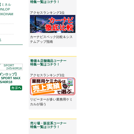
特集一覧はコチラ！
A【ミネル
UNLOP
アクセスランキング1位
OKOHAM
カーナビスペック比較＆シス
名
テムアップ指南
整備＆店舗備品コーナー
特集一覧はコチラ！
【ダンロップ】
アクセスランキング1位
PORT MAX
/40R18
リピーターが多い業務用ケミ
カルが揃う
売り場・販促系コーナー
特集一覧はコチラ！