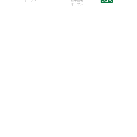
オープン
標準価格
オープン