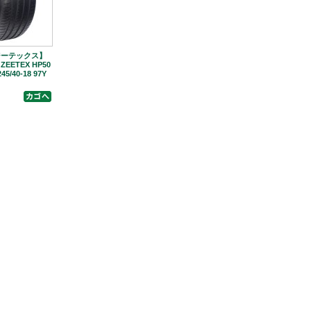
【ジーテックス】
EETEX HP50
5/40-18 97Y