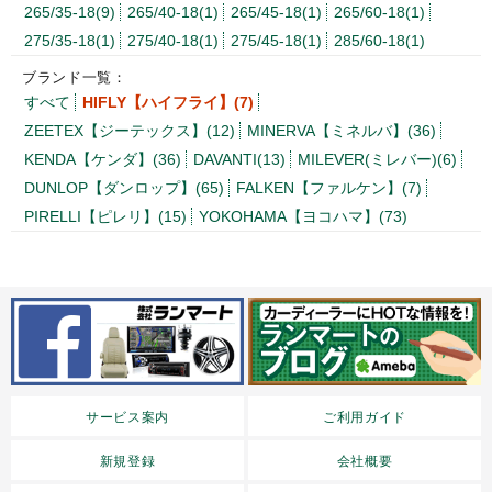
265/35-18(9)
265/40-18(1)
265/45-18(1)
265/60-18(1)
275/35-18(1)
275/40-18(1)
275/45-18(1)
285/60-18(1)
ブランド一覧：
すべて
HIFLY【ハイフライ】(7)
ZEETEX【ジーテックス】(12)
MINERVA【ミネルバ】(36)
KENDA【ケンダ】(36)
DAVANTI(13)
MILEVER(ミレバー)(6)
DUNLOP【ダンロップ】(65)
FALKEN【ファルケン】(7)
PIRELLI【ピレリ】(15)
YOKOHAMA【ヨコハマ】(73)
サービス案内
ご利用ガイド
新規登録
会社概要