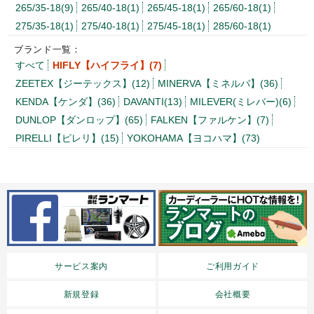
265/35-18(9)
265/40-18(1)
265/45-18(1)
265/60-18(1)
275/35-18(1)
275/40-18(1)
275/45-18(1)
285/60-18(1)
ブランド一覧：
すべて
HIFLY【ハイフライ】(7)
ZEETEX【ジーテックス】(12)
MINERVA【ミネルバ】(36)
KENDA【ケンダ】(36)
DAVANTI(13)
MILEVER(ミレバー)(6)
DUNLOP【ダンロップ】(65)
FALKEN【ファルケン】(7)
PIRELLI【ピレリ】(15)
YOKOHAMA【ヨコハマ】(73)
サービス案内
ご利用ガイド
新規登録
会社概要