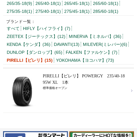
265/35-18(9)
265/40-18(1)
265/45-18(1)
265/60-18(1)
275/35-18(1)
275/40-18(1)
275/45-18(1)
285/60-18(1)
ブランド一覧：
すべて
HIFLY【ハイフライ】(7)
ZEETEX【ジーテックス】(12)
MINERVA【ミネルバ】(36)
KENDA【ケンダ】(36)
DAVANTI(13)
MILEVER(ミレバー)(6)
DUNLOP【ダンロップ】(65)
FALKEN【ファルケン】(7)
PIRELLI【ピレリ】(15)
YOKOHAMA【ヨコハマ】(73)
PIRELLI【ピレリ】 POWERGY 235/40-18
95W XL 1本
標準価格オープン