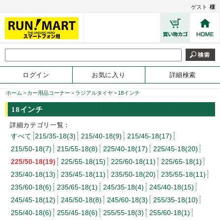
ゲスト
様
ログイン
お気に入り
詳細検索
ホーム
>
カー用品コーナー
>
ラジアルタイヤ
>
18インチ
18インチ
詳細カテゴリ一覧：
すべて
215/35-18(3)
215/40-18(9)
215/45-18(17)
215/50-18(7)
215/55-18(8)
225/40-18(17)
225/45-18(20)
225/50-18(19)
225/55-18(15)
225/60-18(11)
225/65-18(1)
235/40-18(13)
235/45-18(11)
235/50-18(20)
235/55-18(11)
235/60-18(6)
235/65-18(1)
245/35-18(4)
245/40-18(15)
245/45-18(12)
245/50-18(8)
245/60-18(3)
255/35-18(10)
255/40-18(6)
255/45-18(6)
255/55-18(3)
255/60-18(1)