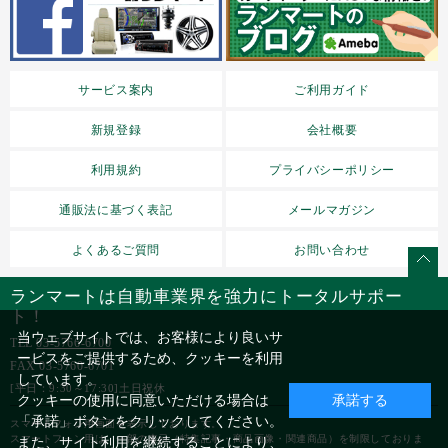
サービス案内
ご利用ガイド
新規登録
会社概要
利用規約
プライバシーポリシー
通販法に基づく表記
メールマガジン
よくあるご質問
お問い合わせ
ランマートは自動車業界を強力にトータルサポー
ト！
当ウェブサイトでは、お客様により良いサ
TEL
03-5766-6700
ービスをご提供するため、クッキーを利用
FAX 03-5760-6701
しています。
[平日：9:30～17:30]土日祝休
クッキーの使用に同意いただける場合は
承諾する
「承諾」ボタンをクリックしてください。
スマートフォン用画面を表示しております。
スマートフォン用は、一部の表示（特集記事・商品画像・関連商品）を制限しておりま
また、サイト利用を継続することにより、