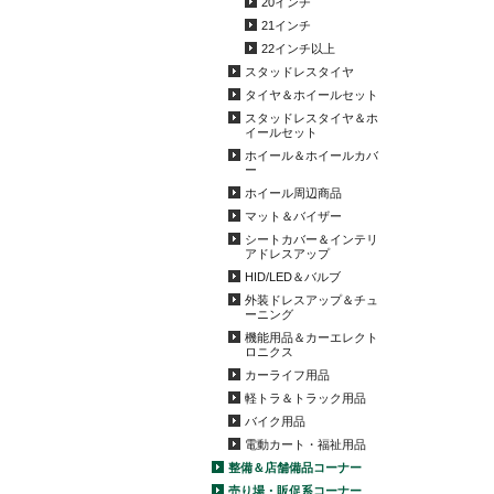
20インチ
21インチ
22インチ以上
スタッドレスタイヤ
タイヤ＆ホイールセット
スタッドレスタイヤ＆ホ
イールセット
ホイール＆ホイールカバ
ー
ホイール周辺商品
マット＆バイザー
シートカバー＆インテリ
アドレスアップ
HID/LED＆バルブ
外装ドレスアップ＆チュ
ーニング
機能用品＆カーエレクト
ロニクス
カーライフ用品
軽トラ＆トラック用品
バイク用品
電動カート・福祉用品
整備＆店舗備品コーナー
売り場・販促系コーナー