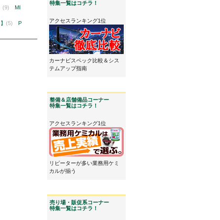
特集一覧はコチラ！
】
(9)
MI
アクセスランキング1位
ン】
(5)
P
カーナビスペック比較＆シス
テムアップ指南
整備＆店舗備品コーナー
特集一覧はコチラ！
アクセスランキング1位
リピーターが多い業務用ケミ
カルが揃う
売り場・販促系コーナー
特集一覧はコチラ！