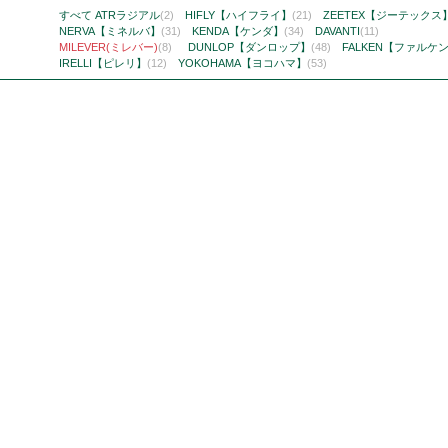
すべて
ATRラジアル
(2)
HIFLY【ハイフライ】
(21)
ZEETEX【ジーテックス
NERVA【ミネルバ】
(31)
KENDA【ケンダ】
(34)
DAVANTI
(11)
MILEVER(ミレバー)
(8)
DUNLOP【ダンロップ】
(48)
FALKEN【ファルケ
IRELLI【ピレリ】
(12)
YOKOHAMA【ヨコハマ】
(53)