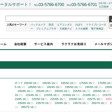
[10:00～17
ータルサポート！
03-5766-6700
03-5766-6701
TEL
FAX
土日祝休
人気のキーワード
バックカメラ
防災
エアコンガス
のぼり
ドライブレコーダ
ー
プレミアムプラザ
大画面ナビ
スマホ連携
電子車検証
チ
すべて
165/40-16
(1)
165/45-16
(6)
165/50-16
(8)
175/60-16
(9)
175/80-16
(
5-16
(10)
185/60-16
(5)
195/45-16
(6)
195/50-16
(10)
195/55-16
(15)
195/6
195/65-16
(4)
205/45-16
(8)
205/50-16
(6)
205/55-16
(19)
205/60-16
(15)
16
(10)
215/45-16
(2)
215/55-16
(9)
215/60-16
(19)
215/65-16
(13)
215/70
15/85-16
(1)
225/50-16
(3)
225/55-16
(7)
225/60-16
(6)
225/70-16
(3)
225/
235/60-16
(3)
235/70-16
(1)
235/85-16
(1)
245/70-16
(1)
265/70-16
(2)
2
(1)
285/75-16
(2)