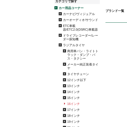
カテゴリで探す
カー用品コーナー
ブランド一覧
カーナビ/ヴィジュアル
カーオーディオ/サウンド
ETC車載
器/ETC2.0(DSRC)車載器
ドライブレコーダー/レー
ダー探知機
ラジアルタイヤ
商用車バン・ライトト
ラック・ダンプ・バ
ス・タクシー
メーカー純正装着タイ
ヤ
タイヤチェーン
12インチ以下
13インチ
14インチ
15インチ
16インチ
17インチ
18インチ
19インチ