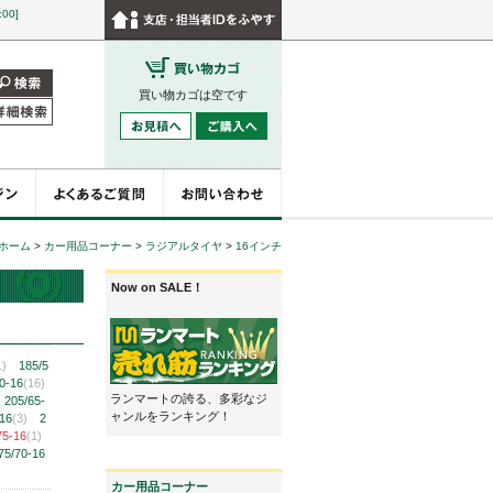
:00]
買い物カゴは空です
ホーム
>
カー用品コーナー
>
ラジアルタイヤ
>
16インチ
Now on SALE！
1)
185/5
0-16
(16)
ランマートの誇る、多彩なジ
205/65-
ャンルをランキング！
-16
(3)
2
75-16
(1)
75/70-16
カー用品コーナー