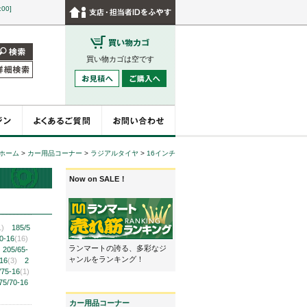
:00]
買い物カゴは空です
ホーム
>
カー用品コーナー
>
ラジアルタイヤ
>
16インチ
Now on SALE！
1)
185/5
0-16
(16)
ランマートの誇る、多彩なジ
205/65-
ャンルをランキング！
-16
(3)
2
/75-16
(1)
75/70-16
カー用品コーナー