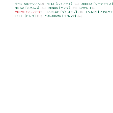
すべて
ATRラジアル
(2)
HIFLY【ハイフライ】
(21)
ZEETEX【ジーテックス
NERVA【ミネルバ】
(31)
KENDA【ケンダ】
(34)
DAVANTI
(11)
MILEVER(ミレバー)
(8)
DUNLOP【ダンロップ】
(48)
FALKEN【ファルケ
IRELLI【ピレリ】
(12)
YOKOHAMA【ヨコハマ】
(53)