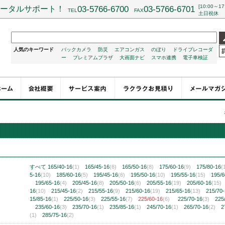
[10:00～17
ータルサポート！
03-5766-6700
03-5766-6701
TEL
FAX
土日祝休
人気のキーワード
バックカメラ
防災
エアコンガス
のぼり
ドライブレコーダ
ー
プレミアムプラザ
大画面ナビ
スマホ連携
電子車検証
チ
すべて
165/40-16
(1)
165/45-16
(6)
165/50-16
(8)
175/60-16
(9)
175/80-16
(
5-16
(10)
185/60-16
(5)
195/45-16
(6)
195/50-16
(10)
195/55-16
(15)
195/6
195/65-16
(4)
205/45-16
(8)
205/50-16
(6)
205/55-16
(19)
205/60-16
(15)
16
(10)
215/45-16
(2)
215/55-16
(9)
215/60-16
(19)
215/65-16
(13)
215/70
15/85-16
(1)
225/50-16
(3)
225/55-16
(7)
225/60-16
(6)
225/70-16
(3)
225
235/60-16
(3)
235/70-16
(1)
235/85-16
(1)
245/70-16
(1)
265/70-16
(2)
2
(1)
285/75-16
(2)