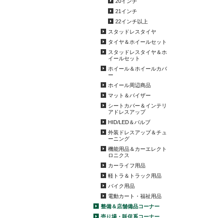
20インチ
21インチ
22インチ以上
スタッドレスタイヤ
タイヤ＆ホイールセット
スタッドレスタイヤ＆ホ
イールセット
ホイール＆ホイールカバ
ー
ホイール周辺商品
マット＆バイザー
シートカバー＆インテリ
アドレスアップ
HID/LED＆バルブ
外装ドレスアップ＆チュ
ーニング
機能用品＆カーエレクト
ロニクス
カーライフ用品
軽トラ＆トラック用品
バイク用品
電動カート・福祉用品
整備＆店舗備品コーナー
売り場・販促系コーナー