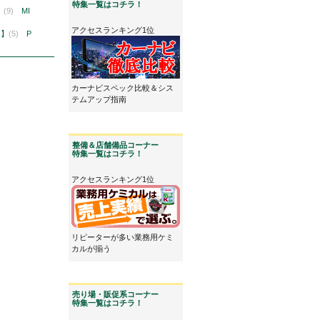
特集一覧はコチラ！
】
(9)
MI
アクセスランキング1位
ン】
(5)
P
カーナビスペック比較＆シス
テムアップ指南
整備＆店舗備品コーナー
特集一覧はコチラ！
アクセスランキング1位
リピーターが多い業務用ケミ
カルが揃う
売り場・販促系コーナー
特集一覧はコチラ！