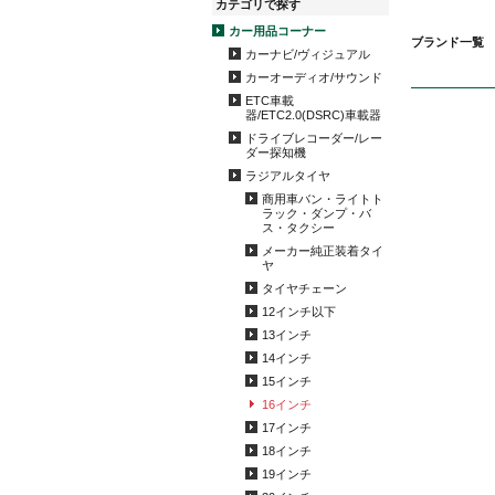
カテゴリで探す
カー用品コーナー
ブランド一覧
カーナビ/ヴィジュアル
カーオーディオ/サウンド
ETC車載
器/ETC2.0(DSRC)車載器
ドライブレコーダー/レー
ダー探知機
ラジアルタイヤ
商用車バン・ライトト
ラック・ダンプ・バ
ス・タクシー
メーカー純正装着タイ
ヤ
タイヤチェーン
12インチ以下
13インチ
14インチ
15インチ
16インチ
17インチ
18インチ
19インチ