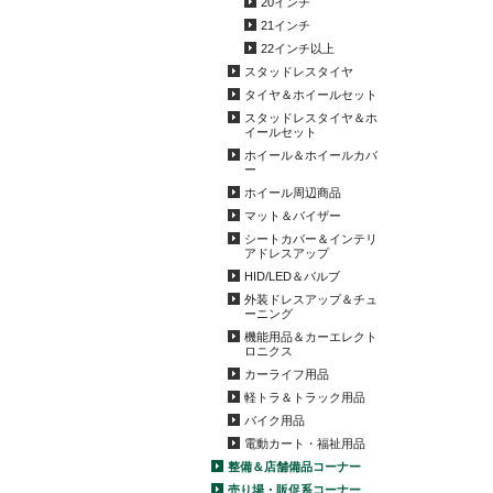
20インチ
21インチ
22インチ以上
スタッドレスタイヤ
タイヤ＆ホイールセット
スタッドレスタイヤ＆ホ
イールセット
ホイール＆ホイールカバ
ー
ホイール周辺商品
マット＆バイザー
シートカバー＆インテリ
アドレスアップ
HID/LED＆バルブ
外装ドレスアップ＆チュ
ーニング
機能用品＆カーエレクト
ロニクス
カーライフ用品
軽トラ＆トラック用品
バイク用品
電動カート・福祉用品
整備＆店舗備品コーナー
売り場・販促系コーナー