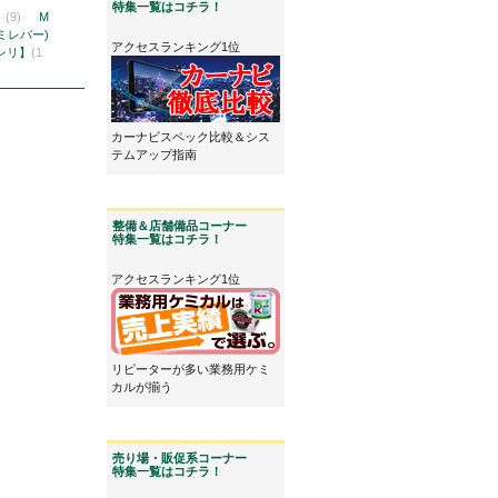
特集一覧はコチラ！
】
(9)
M
(ミレバー)
アクセスランキング1位
ピレリ】
(1
カーナビスペック比較＆シス
テムアップ指南
整備＆店舗備品コーナー
特集一覧はコチラ！
アクセスランキング1位
リピーターが多い業務用ケミ
カルが揃う
売り場・販促系コーナー
特集一覧はコチラ！