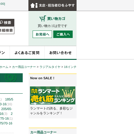
:00]
買い物カゴは空です
ホーム
>
カー用品コーナー
>
ラジアルタイヤ
>
16インチ
Now on SALE！
1)
185/5
0-16
(16)
ランマートの誇る、多彩なジ
205/65-
ャンルをランキング！
-16
(3)
2
/75-16
(1)
75/70-16
カー用品コーナー