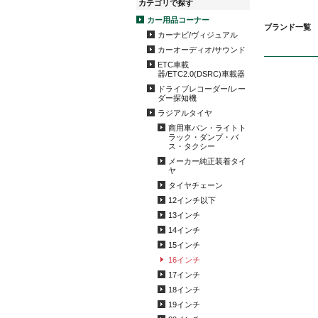
カテゴリで探す
カー用品コーナー
ブランド一覧
カーナビ/ヴィジュアル
カーオーディオ/サウンド
ETC車載
器/ETC2.0(DSRC)車載器
ドライブレコーダー/レー
ダー探知機
ラジアルタイヤ
商用車バン・ライトト
ラック・ダンプ・バ
ス・タクシー
メーカー純正装着タイ
ヤ
タイヤチェーン
12インチ以下
13インチ
14インチ
15インチ
16インチ
17インチ
18インチ
19インチ