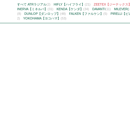
すべて
ATRラジアル
(2)
HIFLY【ハイフライ】
(21)
ZEETEX【ジーテックス
INERVA【ミネルバ】
(31)
KENDA【ケンダ】
(34)
DAVANTI
(11)
MILEVER
(8)
DUNLOP【ダンロップ】
(48)
FALKEN【ファルケン】
(5)
PIRELLI【
2)
YOKOHAMA【ヨコハマ】
(53)