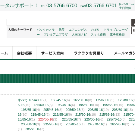
[10:00～17
ータルサポート！
03-5766-6700
03-5766-6701
TEL
FAX
土日祝休
人気のキーワード
バックカメラ
防災
エアコンガス
のぼり
ドライブレコーダ
ー
プレミアムプラザ
大画面ナビ
スマホ連携
電子車検証
チ
すべて
165/40-16
(1)
165/45-16
(6)
165/50-16
(8)
175/60-16
(9)
175/80-16
(
5-16
(10)
185/60-16
(5)
195/45-16
(6)
195/50-16
(10)
195/55-16
(15)
195/6
195/65-16
(4)
205/45-16
(8)
205/50-16
(6)
205/55-16
(19)
205/60-16
(15)
16
(10)
215/45-16
(2)
215/55-16
(9)
215/60-16
(19)
215/65-16
(13)
215/70
15/85-16
(1)
225/50-16
(3)
225/55-16
(7)
225/60-16
(6)
225/70-16
(3)
225
235/60-16
(3)
235/70-16
(1)
235/85-16
(1)
245/70-16
(1)
265/70-16
(2)
2
(1)
285/75-16
(2)