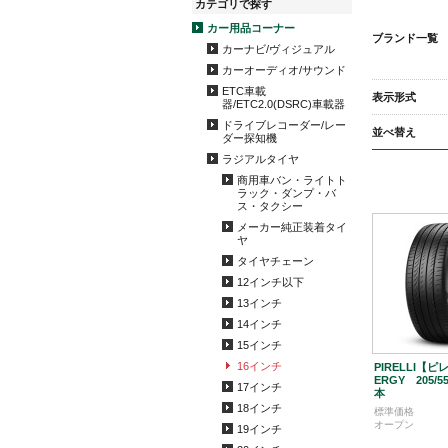
カテゴリで探す
カー用品コーナー
ブランド一覧
カーナビ/ヴィジュアル
カーオーディオ/サウンド
ETC車載
表示形式
器/ETC2.0(DSRC)車載器
ドライブレコーダー/レー
並べ替え
ダー探知機
ラジアルタイヤ
商用車バン・ライトト
ラック・ダンプ・バ
ス・タクシー
メーカー純正装着タイ
ヤ
タイヤチェーン
12インチ以下
13インチ
14インチ
15インチ
16インチ
PIRELLI【
ERGY 205/55
17インチ
本
18インチ
標準価格
オープン
19インチ