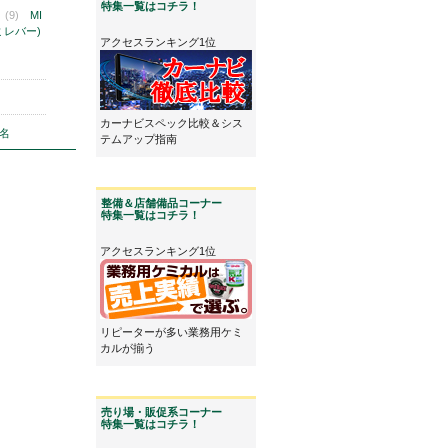
特集一覧はコチラ！
】
(9)
MI
(ミレバー)
アクセスランキング1位
カーナビスペック比較＆シス
名
テムアップ指南
整備＆店舗備品コーナー
特集一覧はコチラ！
アクセスランキング1位
リピーターが多い業務用ケミ
カルが揃う
売り場・販促系コーナー
特集一覧はコチラ！