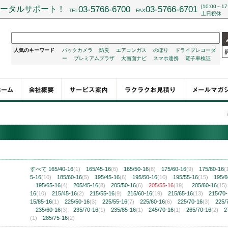
[10:00～17
ータルサポート！
03-5766-6700
03-5766-6701
TEL
FAX
土日祝休
人気のキーワード
バックカメラ
防災
エアコンガス
のぼり
ドライブレコーダ
ー
プレミアムプラザ
大画面ナビ
スマホ連携
電子車検証
チ
すべて
165/40-16
(1)
165/45-16
(6)
165/50-16
(8)
175/60-16
(9)
175/80-16
(
5-16
(10)
185/60-16
(5)
195/45-16
(6)
195/50-16
(10)
195/55-16
(15)
195/6
195/65-16
(4)
205/45-16
(8)
205/50-16
(6)
205/55-16
(19)
205/60-16
(15)
16
(10)
215/45-16
(2)
215/55-16
(9)
215/60-16
(19)
215/65-16
(13)
215/70
15/85-16
(1)
225/50-16
(3)
225/55-16
(7)
225/60-16
(6)
225/70-16
(3)
225/
235/60-16
(3)
235/70-16
(1)
235/85-16
(1)
245/70-16
(1)
265/70-16
(2)
2
(1)
285/75-16
(2)