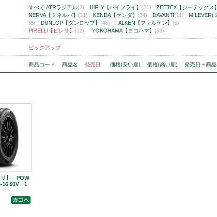
すべて
ATRラジアル
(2)
HIFLY【ハイフライ】
(21)
ZEETEX【ジーテックス
NERVA【ミネルバ】
(31)
KENDA【ケンダ】
(34)
DAVANTI
(11)
MILEVER
(8)
DUNLOP【ダンロップ】
(48)
FALKEN【ファルケン】
(5)
PIRELLI【ピレリ】
(12)
YOKOHAMA【ヨコハマ】
(53)
ピックアップ
商品コード
商品名
発売日
価格(安い順)
価格(高い順)
発売日＋商品
ピレリ】 POW
-16 91V 1