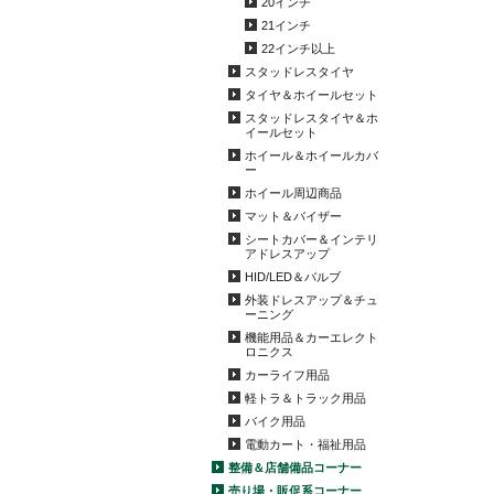
20インチ
21インチ
22インチ以上
スタッドレスタイヤ
タイヤ＆ホイールセット
スタッドレスタイヤ＆ホ
イールセット
ホイール＆ホイールカバ
ー
ホイール周辺商品
マット＆バイザー
シートカバー＆インテリ
アドレスアップ
HID/LED＆バルブ
外装ドレスアップ＆チュ
ーニング
機能用品＆カーエレクト
ロニクス
カーライフ用品
軽トラ＆トラック用品
バイク用品
電動カート・福祉用品
整備＆店舗備品コーナー
売り場・販促系コーナー