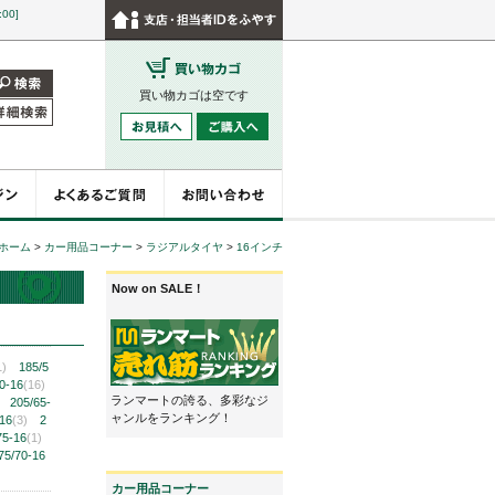
:00]
買い物カゴは空です
ホーム
>
カー用品コーナー
>
ラジアルタイヤ
>
16インチ
Now on SALE！
1)
185/5
0-16
(16)
ランマートの誇る、多彩なジ
205/65-
ャンルをランキング！
-16
(3)
2
75-16
(1)
75/70-16
カー用品コーナー