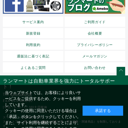
サービス案内
ご利用ガイド
新規登録
会社概要
利用規約
プライバシーポリシー
通販法に基づく表記
メールマガジン
よくあるご質問
お問い合わせ
ランマートは自動車業界を強力にトータルサポー
ト！
当ウェブサイトでは、お客様により良いサ
TEL
03-5766-6700
ービスをご提供するため、クッキーを利用
FAX 03-5760-6701
しています。
[平日：9:30～17:30]土日祝休
クッキーの使用に同意いただける場合は
承諾する
「承諾」ボタンをクリックしてください。
スマートフォン用画面を表示しております。
スマートフォン用は、一部の表示（特集記事・商品画像・関連商品）を制限しておりま
また、サイト利用を継続することにより、
す。