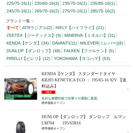
225/75-16(1)
235/60-16(3)
235/70-16(1)
235/85-16(1)
245/70-16(1)
265/70-16(2)
275/70-16(1)
285/75-16(2)
ブランド一覧：
すべて
ATRラジアル(2)
HIFLY【ハイフライ】(21)
ZEETEX【ジーテックス】(9)
MINERVA【ミネルバ】(31)
KENDA【ケンダ】(34)
DAVANTI(11)
MILEVER(ミレバー)(8)
DUNLOP【ダンロップ】(48)
FALKEN【ファルケン】(5)
PIRELLI【ピレリ】(12)
YOKOHAMA【ヨコハマ】(53)
KENDA【ケンダ】 スタンダードタイヤ
KR203 KENETICA ECO ： 195/65-16 92V 【送
料込み】
良好な燃費性能で街乗りや通勤に最適。
標準価格オープン
DUNLOP【ダンロップ】 ダンロップ ルマン
LM704 195/65R16
標準価格オープン