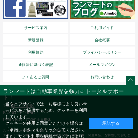
サービス案内
ご利用ガイド
新規登録
会社概要
利用規約
プライバシーポリシー
通販法に基づく表記
メールマガジン
よくあるご質問
お問い合わせ
ランマートは自動車業界を強力にトータルサポー
ト！
当ウェブサイトでは、お客様により良いサ
TEL
03-5766-6700
ービスをご提供するため、クッキーを利用
FAX 03-5760-6701
しています。
[平日：9:30～17:30]土日祝休
クッキーの使用に同意いただける場合は
承諾する
「承諾」ボタンをクリックしてください。
スマートフォン用画面を表示しております。
スマートフォン用は、一部の表示（特集記事・商品画像・関連商品）を制限しておりま
また、サイト利用を継続することにより、