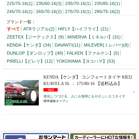
225/75-16(1)
235/60-16(3)
235/70-16(1)
235/85-16(1)
245/70-16(1)
265/70-16(2)
275/70-16(1)
285/75-16(2)
ブランド一覧：
すべて
ATRラジアル(2)
HIFLY【ハイフライ】(21)
ZEETEX【ジーテックス】(9)
MINERVA【ミネルバ】(31)
KENDA【ケンダ】(34)
DAVANTI(11)
MILEVER(ミレバー)(8)
DUNLOP【ダンロップ】(48)
FALKEN【ファルケン】(5)
PIRELLI【ピレリ】(12)
YOKOHAMA【ヨコハマ】(53)
KENDA【ケンダ】 コンフォートタイヤ KR32
KUAVELA SL ： 175/80-16 【送料込み】
進化しつづける、人にも地球にもやさしいエコタイヤ
標準価格オープン