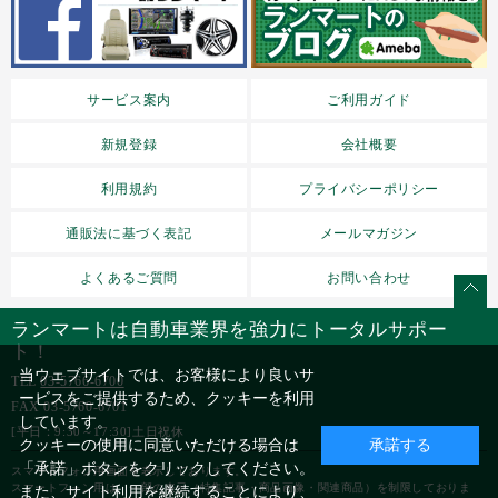
サービス案内
ご利用ガイド
新規登録
会社概要
利用規約
プライバシーポリシー
通販法に基づく表記
メールマガジン
よくあるご質問
お問い合わせ
ランマートは自動車業界を強力にトータルサポー
ト！
当ウェブサイトでは、お客様により良いサ
TEL
03-5766-6700
ービスをご提供するため、クッキーを利用
FAX 03-5760-6701
しています。
[平日：9:30～17:30]土日祝休
クッキーの使用に同意いただける場合は
承諾する
「承諾」ボタンをクリックしてください。
スマートフォン用画面を表示しております。
スマートフォン用は、一部の表示（特集記事・商品画像・関連商品）を制限しておりま
また、サイト利用を継続することにより、