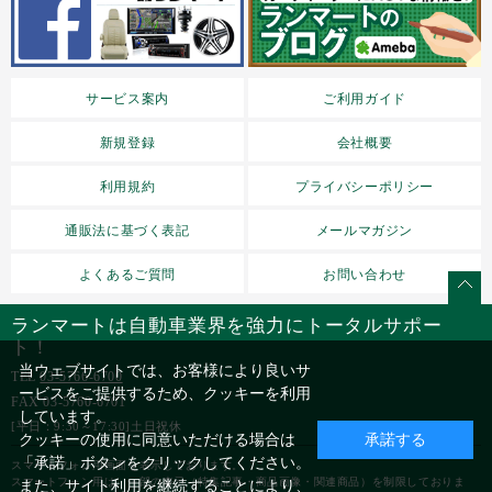
サービス案内
ご利用ガイド
新規登録
会社概要
利用規約
プライバシーポリシー
通販法に基づく表記
メールマガジン
よくあるご質問
お問い合わせ
ランマートは自動車業界を強力にトータルサポー
ト！
当ウェブサイトでは、お客様により良いサ
TEL
03-5766-6700
ービスをご提供するため、クッキーを利用
FAX 03-5760-6701
しています。
[平日：9:30～17:30]土日祝休
クッキーの使用に同意いただける場合は
承諾する
「承諾」ボタンをクリックしてください。
スマートフォン用画面を表示しております。
スマートフォン用は、一部の表示（特集記事・商品画像・関連商品）を制限しておりま
また、サイト利用を継続することにより、