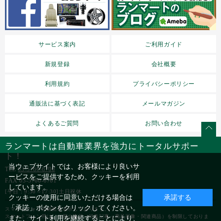
サービス案内
ご利用ガイド
新規登録
会社概要
利用規約
プライバシーポリシー
通販法に基づく表記
メールマガジン
よくあるご質問
お問い合わせ
ランマートは自動車業界を強力にトータルサポー
ト！
当ウェブサイトでは、お客様により良いサ
TEL
03-5766-6700
ービスをご提供するため、クッキーを利用
FAX 03-5760-6701
しています。
[平日：9:30～17:30]土日祝休
クッキーの使用に同意いただける場合は
承諾する
「承諾」ボタンをクリックしてください。
スマートフォン用画面を表示しております。
スマートフォン用は、一部の表示（特集記事・商品画像・関連商品）を制限しておりま
また、サイト利用を継続することにより、