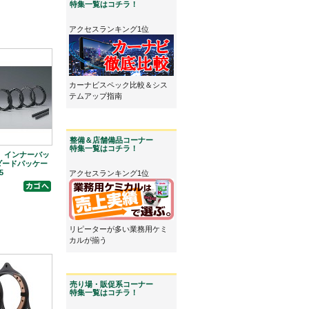
特集一覧はコチラ！
アクセスランキング1位
カーナビスペック比較＆シス
テムアップ指南
整備＆店舗備品コーナー
特集一覧はコチラ！
ria インナーバッ
ダードパッケー
5
アクセスランキング1位
リピーターが多い業務用ケミ
カルが揃う
売り場・販促系コーナー
特集一覧はコチラ！