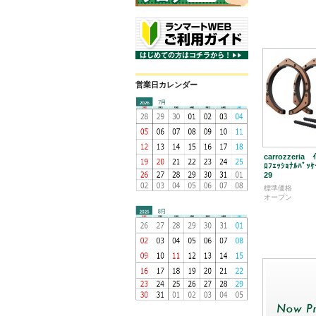
営業日カレンダー
carrozzeria 
ﾛﾌｪｯｼｮﾅﾙﾊﾟｯ
29
標準価格
オープン