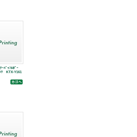
ﾅｰﾊﾞｯﾌﾙﾎﾞｰ
ｲﾊﾂ KTX-Y161