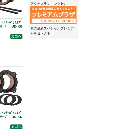
アクセスランキング1位
a ｲﾝﾅｰﾊﾞｯﾌﾙﾌﾟ
ﾟｯｹｰｼﾞ UD-K6
旬の最新スペシャルプレミア
ムをセレクト！
a ｲﾝﾅｰﾊﾞｯﾌﾙﾌﾟ
ﾟｯｹｰｼﾞ UD-K6