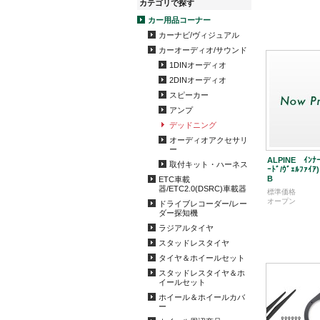
カテゴリで探す
カー用品コーナー
カーナビ/ヴィジュアル
カーオーディオ/サウンド
1DINオーディオ
2DINオーディオ
スピーカー
アンプ
デッドニング
オーディオアクセサリ
ー
ALPINE ｲﾝﾅｰ
取付キット・ハーネス
ｰﾄﾞ/ｳﾞｪﾙﾌｧｲｱ
B
ETC車載
器/ETC2.0(DSRC)車載器
標準価格
オープン
ドライブレコーダー/レー
ダー探知機
ラジアルタイヤ
スタッドレスタイヤ
タイヤ＆ホイールセット
スタッドレスタイヤ＆ホ
イールセット
ホイール＆ホイールカバ
ー