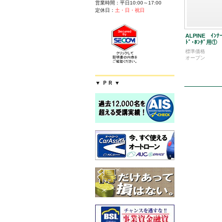
営業時間：平日10:00～17:00
定休日：
土・日・祝日
ALPINE ｲﾝﾅｰ
ﾄﾞ･ﾎﾝﾀﾞ用① 
標準価格
オープン
▼ ＰＲ ▼