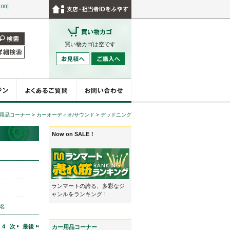
:00]
買い物カゴは空です
用品コーナー
>
カーオーディオ/サウンド
>
デッドニング
Now on SALE！
ランマートの誇る、多彩なジ
ャンルをランキング！
名
4
次
最後
カー用品コーナー