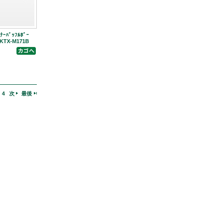
ﾅｰﾊﾞｯﾌﾙﾎﾞｰ
TX-M171B
4
次
最後