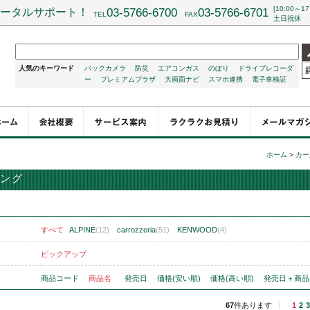
[10:00～17
ータルサポート！
03-5766-6700
03-5766-6701
TEL
FAX
土日祝休
人気のキーワード
バックカメラ
防災
エアコンガス
のぼり
ドライブレコーダ
ー
プレミアムプラザ
大画面ナビ
スマホ連携
電子車検証
ホーム
>
カー
ング
すべて
ALPINE
(12)
carrozzeria
(51)
KENWOOD
(4)
ピックアップ
商品コード
商品名
発売日
価格(安い順)
価格(高い順)
発売日＋商品
67
件あります
1
2
3