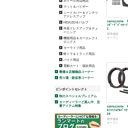
ホイール周辺商品
マット＆バイザー
シートカバー＆インテリ
アドレスアップ
carrozzeria 
HID/LED＆バルブ
ﾝﾀﾞｰﾄﾞﾊﾟｯｹｰ
外装ドレスアップ＆チュ
1
ーニング
標準価格
オープン
機能用品＆カーエレクト
ロニクス
カーライフ用品
軽トラ＆トラック用品
バイク用品
電動カート・福祉用品
整備＆店舗備品コーナー
売り場・販促系コーナー
ピンポイントセレクト
秋のスペシャルプレミアム
カーディーラーど真ん中、定
番アイテム特集
carrozzeria 
ﾛﾌｪｯｼｮﾅﾙﾊﾟｯ
24
標準価格
オープン