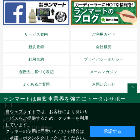
サービス案内
ご利用ガイド
新規登録
会社概要
利用規約
プライバシーポリシー
通販法に基づく表記
メールマガジン
よくあるご質問
お問い合わせ
ランマートは自動車業界を強力にトータルサポー
ト！
当ウェブサイトでは、お客様により良いサ
TEL
03-5766-6700
ービスをご提供するため、クッキーを利用
FAX 03-5760-6701
しています。
[平日：9:30～17:30]土日祝休
クッキーの使用に同意いただける場合は
承諾する
「承諾」ボタンをクリックしてください。
スマートフォン用画面を表示しております。