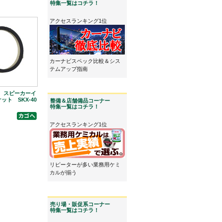
特集一覧はコチラ！
アクセスランキング1位
カーナビスペック比較＆シス
テムアップ指南
D スピーカーイ
ット SKX-40
整備＆店舗備品コーナー
特集一覧はコチラ！
アクセスランキング1位
リピーターが多い業務用ケミ
カルが揃う
売り場・販促系コーナー
特集一覧はコチラ！