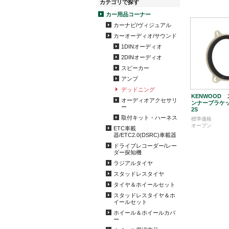
カテゴリで探す
カー用品コーナー
カーナビ/ヴィジュアル
カーオーディオ/サウンド
1DINオーディオ
2DINオーディオ
スピーカー
アンプ
デッドニング
KENWOOD
オーディオアクセサリ
ンナーブラケット
ー
2S
取付キット・ハーネス
標準価格
オープン
ETC車載
器/ETC2.0(DSRC)車載器
ドライブレコーダー/レー
ダー探知機
ラジアルタイヤ
スタッドレスタイヤ
タイヤ＆ホイールセット
スタッドレスタイヤ＆ホ
イールセット
ホイール＆ホイールカバ
ー