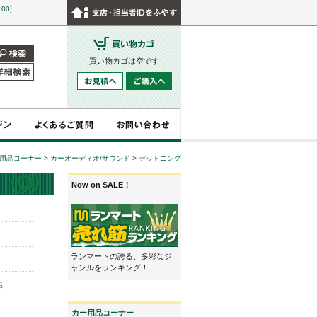
:00]
買い物カゴは空です
用品コーナー
>
カーオーディオ/サウンド
>
デッドニング
Now on SALE！
ランマートの誇る、多彩なジ
ャンルをランキング！
名
カー用品コーナー