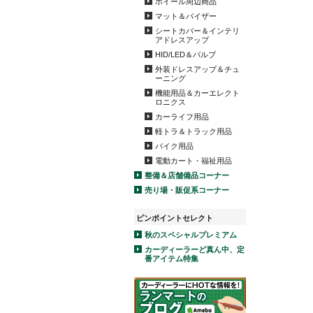
ホイール周辺商品
マット＆バイザー
シートカバー＆インテリ
アドレスアップ
HID/LED＆バルブ
外装ドレスアップ＆チュ
ーニング
機能用品＆カーエレクト
ロニクス
カーライフ用品
軽トラ＆トラック用品
バイク用品
電動カート・福祉用品
整備＆店舗備品コーナー
売り場・販促系コーナー
ピンポイントセレクト
秋のスペシャルプレミアム
カーディーラーど真ん中、定
番アイテム特集