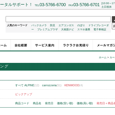
[10:00～17
ータルサポート！
03-5766-6700
03-5766-6701
TEL
FAX
土日祝休
人気のキーワード
バックカメラ
防災
エアコンガス
のぼり
ドライブレコーダ
ー
プレミアムプラザ
大画面ナビ
スマホ連携
電子車検証
ホーム
>
カー
ング
すべて
ALPINE
(12)
carrozzeria
(51)
KENWOOD
(4)
ピックアップ
商品コード
商品名
発売日
価格(安い順)
価格(高い順)
発売日＋商品