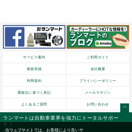
サービス案内
ご利用ガイド
新規登録
会社概要
利用規約
プライバシーポリシー
通販法に基づく表記
メールマガジン
よくあるご質問
お問い合わせ
ランマートは自動車業界を強力にトータルサポー
ト！
当ウェブサイトでは、お客様により良いサ
TEL
03-5766-6700