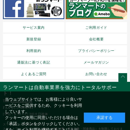
サービス案内
ご利用ガイド
新規登録
会社概要
利用規約
プライバシーポリシー
通販法に基づく表記
メールマガジン
よくあるご質問
お問い合わせ
ランマートは自動車業界を強力にトータルサポー
ト！
当ウェブサイトでは、お客様により良いサ
TEL
03-5766-6700
ービスをご提供するため、クッキーを利用
FAX 03-5760-6701
しています。
[平日：9:30～17:30]土日祝休
クッキーの使用に同意いただける場合は
承諾する
「承諾」ボタンをクリックしてください。
スマートフォン用画面を表示しております。
スマートフォン用は、一部の表示（特集記事・商品画像・関連商品）を制限しておりま
また、サイト利用を継続することにより、