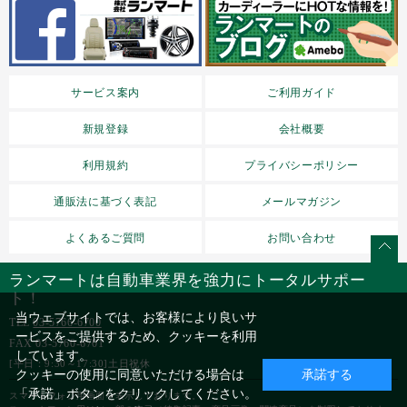
サービス案内
ご利用ガイド
新規登録
会社概要
利用規約
プライバシーポリシー
通販法に基づく表記
メールマガジン
よくあるご質問
お問い合わせ
ランマートは自動車業界を強力にトータルサポー
ト！
当ウェブサイトでは、お客様により良いサ
TEL
03-5766-6700
ービスをご提供するため、クッキーを利用
FAX 03-5760-6701
しています。
[平日：9:30～17:30]土日祝休
クッキーの使用に同意いただける場合は
承諾する
「承諾」ボタンをクリックしてください。
スマートフォン用画面を表示しております。