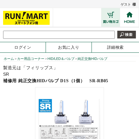
ゲスト
様
ログイン
お気に入り
詳細検索
ホーム
>
カー用品コーナー
>
HID/LED＆バルブ
>
純正交換HIDバルブ
製造元は「フィリップス」
SR
補修用 純正交換HIDバルブ D1S（1個）
SR-RB05