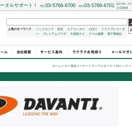
[10:00～17
ータルサポート！
03-5766-6700
03-5766-6701
TEL
FAX
土日祝休
人気のキーワード
バックカメラ
防災
エアコンガス
のぼり
ドライブレコーダ
ー
プレミアムプラザ
大画面ナビ
スマホ連携
電子車検証
ホーム
>
カー用品コーナー
>
ラジアルタイヤ
>
18インチ
>