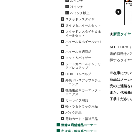
20インチ
21インチ
22インチ以上
スタッドレスタイヤ
タイヤ＆ホイールセット
スタッドレスタイヤ＆ホ
★
新品タイヤ
イールセット
ホイール＆ホイールカバ
ー
ALLTOU
ホイール周辺商品
術的特徴をバ
マット＆バイザー
揮するタイヤ
シートカバー＆インテリ
アドレスアップ
※在庫につい
HID/LED＆バルブ
商品はメーカ
外装ドレスアップ＆チュ
ーニング
売のご連絡を
機能用品＆カーエレクト
また、代替商
ロニクス
了承ください
カーライフ用品
軽トラ＆トラック用品
バイク用品
電動カート・福祉用品
整備＆店舗備品コーナー
売り場・販促系コーナー