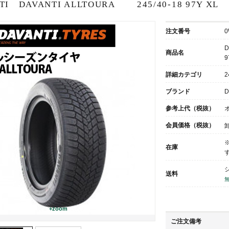
TI DAVANTI ALLTOURA 245/40-18 97Y XL
注文番号
0
D
商品名
9
詳細カテゴリ
2
ブランド
D
参考上代（税抜）
会員価格（税抜）
在庫
送料
+zoom
ご注文備考