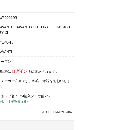
W2000695
AVANTI DAVANTI ALLTOURA 245/40-18
7Y XL
45/40-18
AVANTI
オープン
ログイン
卸価格は
後に表示されます。
※メーカー在庫です。都度ご確認をお願いしま
す。
ショップ名：RM輸入タイヤ館267
無料。（沖縄離島は除く）
管理ID：RM28280-0695