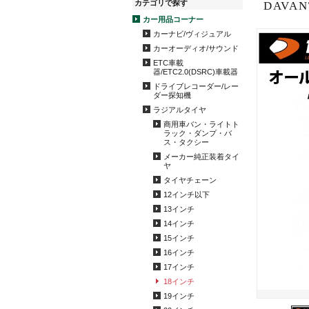
カテゴリで探す
DAVAN
カー用品コーナー
カーナビ/ヴィジュアル
カーオーディオ/サウンド
ETC車載
器/ETC2.0(DSRC)車載器
ドライブレコーダー/レー
ダー探知機
ラジアルタイヤ
商用車バン・ライトト
ラック・ダンプ・バ
ス・タクシー
メーカー純正装着タイ
ヤ
タイヤチェーン
12インチ以下
13インチ
14インチ
15インチ
16インチ
17インチ
18インチ
19インチ