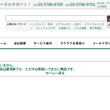
[10:00～17
ータルサポート！
03-5766-6700
03-5766-6701
TEL
FAX
土日祝休
人気のキーワード
バックカメラ
防災
エアコンガス
のぼり
ドライブレコーダ
ー
プレミアムプラザ
大画面ナビ
スマホ連携
電子車検証
いません。
品は販売終了か、ただ今お取扱いできない商品です。
ホームへ戻る