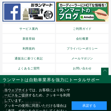
サービス案内
ご利用ガイド
新規登録
会社概要
利用規約
プライバシーポリシー
通販法に基づく表記
メールマガジン
よくあるご質問
お問い合わせ
ランマートは自動車業界を強力にトータルサポー
ト！
当ウェブサイトでは、お客様により良いサ
TEL
03-5766-6700
ービスをご提供するため、クッキーを利用
FAX 03-5760-6701
しています。
[平日：9:30～17:30]土日祝休
クッキーの使用に同意いただける場合は
承諾する
「承諾」ボタンをクリックしてください。