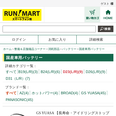
ゲスト
様
ログイン
お気に入り
詳細検索
ホーム
>
整備＆店舗備品コーナー
>
消耗部品
>
バッテリー
>
国産車用バッテリー
国産車用バッテリー
詳細カテゴリ一覧：
すべて
B19(L/R)(3)
B24(L/R)(6)
D23(L/R)(9)
D26(L/R)(9)
D31（L/R）(7)
ブランド一覧：
すべて
AZ(4)
ホットパワー(4)
BROAD(4)
GS YUASA(45)
PANASONIC(45)
GS YUASA 【長寿命・アイドリングストップ