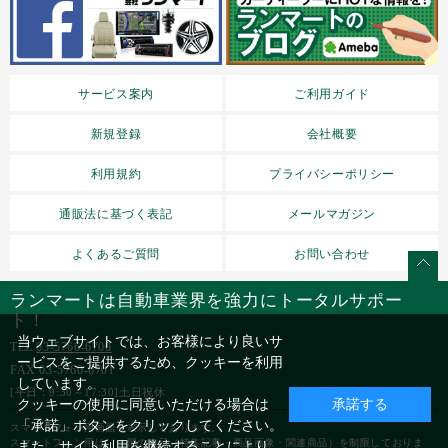
サービス案内
ご利用ガイド
新規登録
会社概要
利用規約
プライバシーポリシー
通販法に基づく表記
メールマガジン
よくあるご質問
お問い合わせ
ランマートは自動車業界を強力にトータルサポー
ト！
当ウェブサイトでは、お客様により良いサ
TEL
03-5766-6700
ービスをご提供するため、クッキーを利用
FAX 03-5760-6701
しています。
[平日：9:30～17:30]土日祝休
クッキーの使用に同意いただける場合は
承諾する
「承諾」ボタンをクリックしてください。
スマートフォン用画面を表示しております。
スマートフォン用は、一部の表示（特集記事・商品画像・関連商品）を制限しておりま
また、サイト利用を継続することにより、