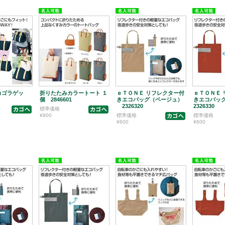
カゴラゲッ
折りたたみカラートート １
ｅＴＯＮＥ リフレクター付
ｅＴＯＮＥ 
個 2846601
きエコバッグ（ベージュ）
きエコバッ
2326320
2326330
標準価格
¥900
標準価格
標準価格
¥600
¥600