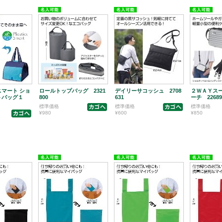
マート ショ
ロールトップバッグ 2321
デイリーサコッシュ 2708
２ＷＡＹス
トバッグ１
800
631
ーチ 22689
標準価格
標準価格
標準価格
¥980
¥600
¥850