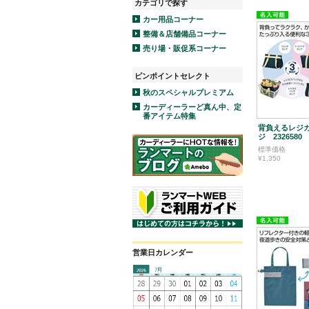
カテゴリで探す
カー用品コーナー
整備＆店舗備品コーナー
売り場・販促系コーナー
ピンポイントセレクト
秋のスペシャルプレミアム
カーディーラーど真ん中、定
番アイテム特集
背負えるレジ
ジ 2326580
標準価格
¥1,350
営業日カレンダー