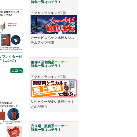
特集一覧はコチラ！
アクセスランキング1位
カーナビスペック比較＆シス
テムアップ指南
リフレクター付
グ（エンジ）
整備＆店舗備品コーナー
特集一覧はコチラ！
アクセスランキング1位
リピーターが多い業務用ケミ
カルが揃う
売り場・販促系コーナー
特集一覧はコチラ！