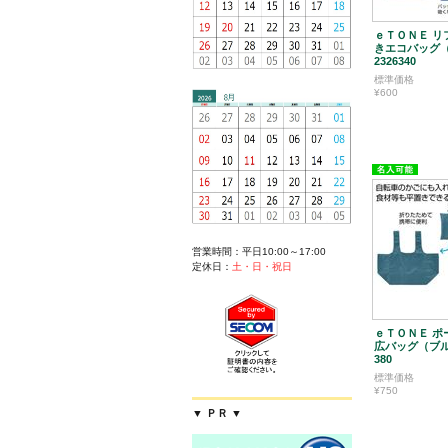
ｅＴＯＮＥ リ
きエコバッグ
2326340
標準価格
¥600
営業時間：平日10:00～17:00
定休日：
土・日・祝日
ｅＴＯＮＥ ポ
広バッグ（ブル
380
標準価格
¥750
▼ ＰＲ ▼