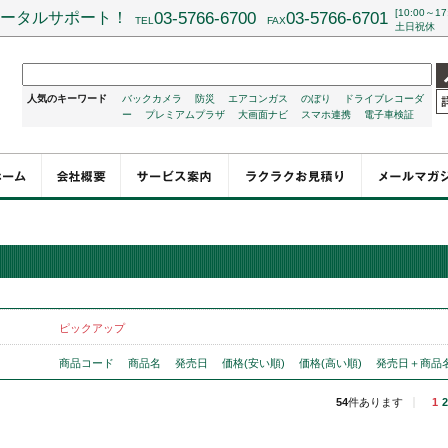
[10:00～17
ータルサポート！
03-5766-6700
03-5766-6701
TEL
FAX
土日祝休
人気のキーワード
バックカメラ
防災
エアコンガス
のぼり
ドライブレコーダ
ー
プレミアムプラザ
大画面ナビ
スマホ連携
電子車検証
ピックアップ
商品コード
商品名
発売日
価格(安い順)
価格(高い順)
発売日＋商品
54
件あります
1
2