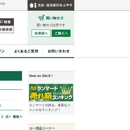
:00]
買い物カゴは空です
ジャンル一覧
> バッグ
Now on SALE！
ランマートの誇る、多彩なジ
名
ャンルをランキング！
3
次
最後
カー用品コーナー