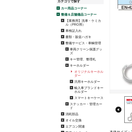
カテゴリで探す
カー用品コーナー
整備＆店舗備品コーナー
【業務用】洗車・ケミカ
ル（PRO用）
車検証入れ
書類・販促ハガキ
整備サービス・車輌管理
車両クリーン保護グッ
ズ
キー管理、整理札
キーホルダー
オリジナルキーホル
ダー
汎用キーホルダー
輸入車ブランドキー
ホルダー
スマートキーケース
ステッカー・管理カー
ド
消耗部品
オイル交換
エアコン関連