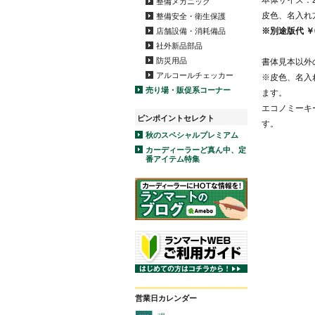
本体サイズ：2
整備メカニック
皮色、名入れ
整備安全・衛生保護
※別途版代 ￥
店舗設備・消耗備品
社外新品部品
防災用品
書体見本以外
アルコールチェッカー
※皮色、名入
売り場・販促系コーナー
ます。
エコノミーキ
ピンポイントセレクト
す。
秋のスペシャルプレミアム
カーディーラーど真ん中、定
番アイテム特集
営業日カレンダー