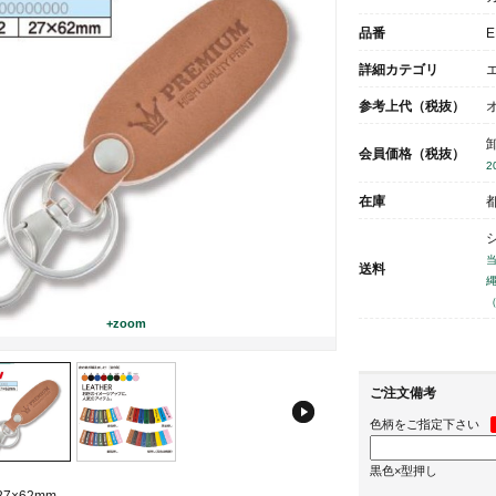
品番
E
詳細カテゴリ
参考上代（税抜）
会員価格（税抜）
在庫
送料
+zoom
ご注文備考
色柄をご指定下さい
黒色×型押し