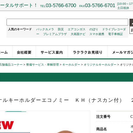
[10:00～17
ータルサポート！
03-5766-6700
03-5766-6701
TEL
FAX
土日祝休
人気のキーワード
バックカメラ
防災
エアコンガス
のぼり
ドライブレコーダ
ー
プレミアムプラザ
大画面ナビ
スマホ連携
電子車検証
店舗備品コーナー
>
整備サービス・車輌管理
>
キーホルダー
>
オリジナルキーホルダー
>
オリジナ
ナルキーホルダーエコノミー ＫＨ（ナスカン付）
注文番号
C
商品名