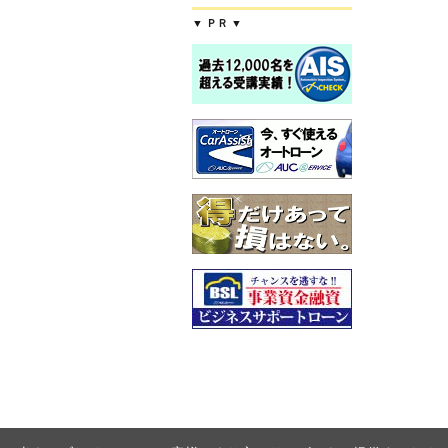
▼ ＰＲ ▼