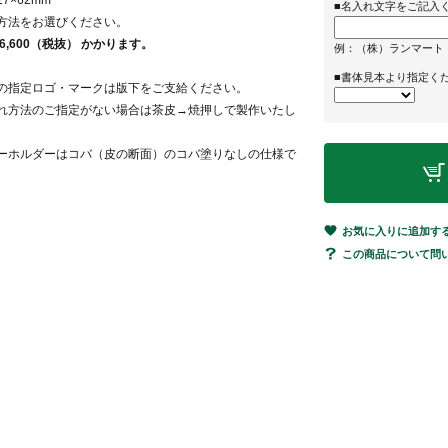
7×62mm
■名入れ文字をご記入
方法をお選びください。
6,600（税抜） かかります。
例：（株）ランマート 03
■書体見本より指定く
の指定ロゴ・マークは版下をご支給ください。
れ方法のご指定がない場合は茶皮→焼押しで製作いたし
ーホルダーはコバ（皮の断面）のコバ塗りなしの仕様で
お気に入りに追加す
この商品について問