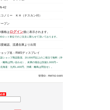
N-42
エコノミー ＫＨ（ナスカン付）
オープン
ログイン
卸価格は
後に表示されます。
200ロット単位でのご注文に限らせて頂いております。
都度確認、流通在庫より出荷
ショップ名：RMSディスプレイ
当該ショップ商品取混、20,000円以上のご発注で無料（沖
縄・離島は問い合わせ）、未満の場合は別途1,000円～
（北海道・九州1,400円、沖縄・離島は問合せ）。
管理ID：RM792-0485