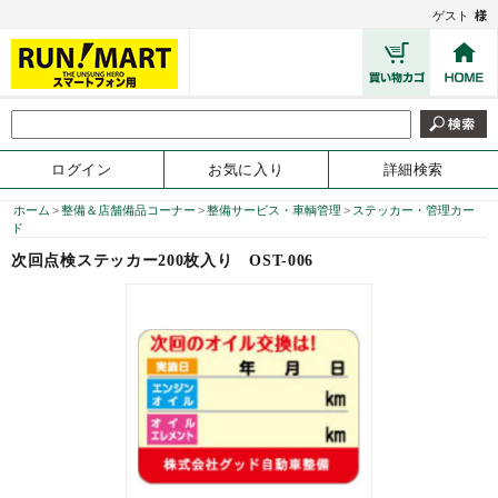
ゲスト
様
ログイン
お気に入り
詳細検索
ホーム
>
整備＆店舗備品コーナー
>
整備サービス・車輌管理
>
ステッカー・管理カー
ド
次回点検ステッカー200枚入り
OST-006