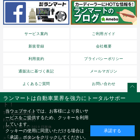
サービス案内
ご利用ガイド
新規登録
会社概要
利用規約
プライバシーポリシー
通販法に基づく表記
メールマガジン
よくあるご質問
お問い合わせ
ランマートは自動車業界を強力にトータルサポー
ト！
当ウェブサイトでは、お客様により良いサ
TEL
03-5766-6700
ービスをご提供するため、クッキーを利用
FAX 03-5760-6701
しています。
[平日：9:30～17:30]土日祝休
クッキーの使用に同意いただける場合は
承諾する
「承諾」ボタンをクリックしてください。
スマートフォン用画面を表示しております。