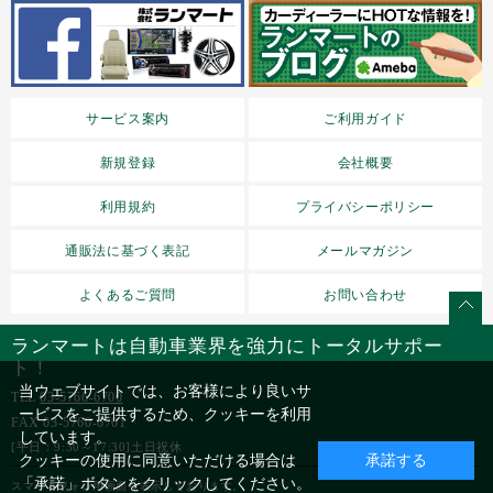
サービス案内
ご利用ガイド
新規登録
会社概要
利用規約
プライバシーポリシー
通販法に基づく表記
メールマガジン
よくあるご質問
お問い合わせ
ランマートは自動車業界を強力にトータルサポー
ト！
当ウェブサイトでは、お客様により良いサ
TEL
03-5766-6700
ービスをご提供するため、クッキーを利用
FAX 03-5760-6701
しています。
[平日：9:30～17:30]土日祝休
クッキーの使用に同意いただける場合は
承諾する
「承諾」ボタンをクリックしてください。
スマートフォン用画面を表示しております。