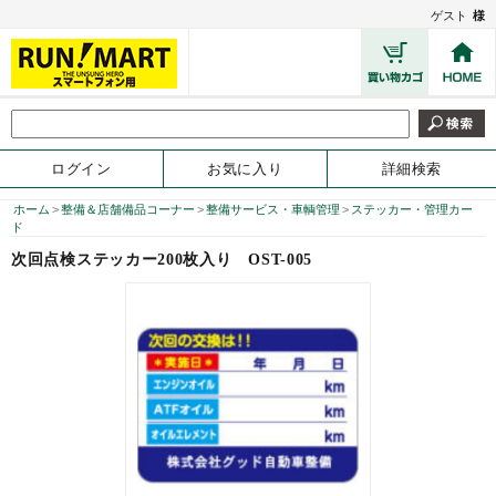
ゲスト
様
ログイン
お気に入り
詳細検索
ホーム
>
整備＆店舗備品コーナー
>
整備サービス・車輌管理
>
ステッカー・管理カー
ド
次回点検ステッカー200枚入り
OST-005