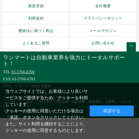
新規登録
会社概要
利用規約
プライバシーポリシー
通販法に基づく表記
メールマガジン
よくあるご質問
お問い合わせ
ランマートは自動車業界を強力にトータルサポー
ト！
TEL
03-5766-6700
FAX 03-5760-6701
[平日：9:30～17:30]土日祝休
当ウェブサイトでは、お客様により良いサ
スマートフォン用画面を表示しております。
ービスをご提供するため、クッキーを利用
スマートフォン用は、一部の表示（特集記事・商品画像・関連商品）を制限しておりま
しています。
す。
クッキーの使用に同意いただける場合は
承諾する
完全版はパソコンでご覧ください。
「承諾」ボタンをクリックしてください。
また、サイト利用を継続することにより、
クッキーの使用に同意するものとします。