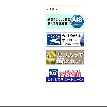
▼ ＰＲ ▼