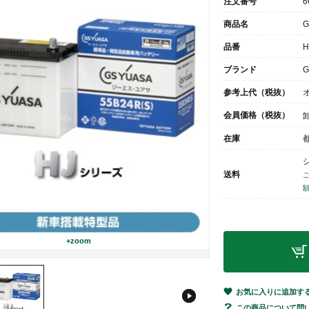
注文番号
6
商品名
品番
H
ブランド
G
参考上代（税抜）
会員価格（税抜）
在庫
送料
ご
額
+zoom
お気に入りに追加す
この商品について問