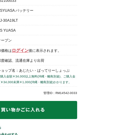
62100033
GSYUASA バッテリー
J-30A19LT
S YUASA
オープン
ログイン
卸価格は
後に表示されます。
都度確認、流通在庫より出荷
ショップ名：あじたい・ばってりーしょっぷ
購入金額￥34,000以上無料(沖縄・離島別途)、ご購入金
￥34,000未満￥1,000(沖縄・離島別途)かかります。
管理ID：RM14542-0033
る
い合わせする