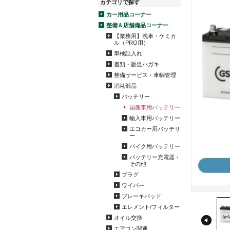
カテゴリで探す
カー用品コーナー
整備＆店舗備品コーナー
【業務用】洗車・ケミカ
ル（PRO用）
車検証入れ
書類・販促ハガキ
整備サービス・車輌管理
消耗部品
バッテリー
国産車用バッテリー
輸入車用バッテリー
エコカー用バッテリ
ー
バイク用バッテリー
バッテリー充電器・
その他
プラグ
ワイパー
ブレーキパッド
エレメント/フィルター
オイル交換
エアコン関連