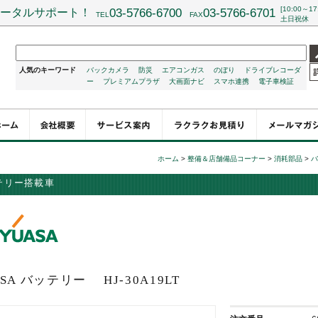
[10:00～17
ータルサポート！
03-5766-6700
03-5766-6701
TEL
FAX
土日祝休
人気のキーワード
バックカメラ
防災
エアコンガス
のぼり
ドライブレコーダ
ー
プレミアムプラザ
大画面ナビ
スマホ連携
電子車検証
ホーム
>
整備＆店舗備品コーナー
>
消耗部品
>
バ
テリー搭載車
ASA バッテリー
HJ-30A19LT