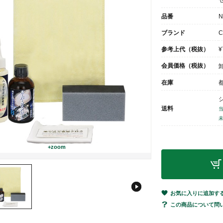
品番
N
ブランド
C
参考上代（税抜）
¥
会員価格（税抜）
在庫
送料
+zoom
お気に入りに追加す
この商品について問