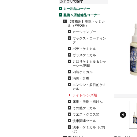
カテゴリで探す
カー用品コーナー
整備＆店舗備品コーナー
【業務用】洗車・ケミカ
ル（PRO用）
カーシャンプー
ワックス・コーティン
グ
ボディケミカル
ガラスケミカル
足回りケミカル＆シャ
ーシー/防錆
内装ケミカル
消臭・芳香
エンジン・多目的ケミ
カル
ライト/レンズ類
床用・洗剤・石けん
その他ケミカル
ウエス・クロス類
洗車関連ツール
洗車・ケミカル（C向
け）