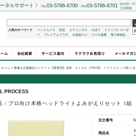
[10:00～17
ータルサポート！
03-5766-6700
03-5766-6701
TEL
FAX
土日祝休
人気のキーワード
バックカメラ
防災
エアコンガス
のぼり
ドライブレコーダ
ー
プレミアムプラザ
大画面ナビ
スマホ連携
電子車検証
ホーム
>
整備＆店舗備品コーナー
>
【業務用】洗車・ケミカル（PRO用）
>
ライト/レンズ類
>
セ
L PROCESS
品 / プロ向け本格ヘッドライトよみがえりセット 1
注文番号
5
商品名