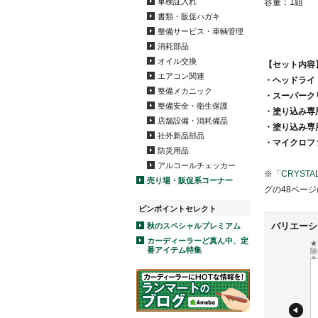
車検証入れ
容量：1組
書類・販促ハガキ
整備サービス・車輌管理
消耗部品
オイル交換
【セット内容
エアコン関連
・ヘッドライト
整備メカニック
・スーパークリ
整備安全・衛生保護
・塗り込み専
店舗設備・消耗備品
・塗り込み専
社外新品部品
・マイクロフ
防災用品
アルコールチェッカー
※
「CRYSTA
売り場・販促系コーナー
グの48ペー
ピンポイントセレクト
バリエーシ
秋のスペシャルプレミアム
カーディーラーど真ん中、定
★
番アイテム特集
除
き