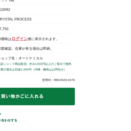
セット 1組
10092
RYSTAL PROCESS
7,750
ログイン
卸価格は
後に表示されます。
都度確認。在庫が有る場合は即納。
ショップ名：オートケミカル
当該ショップ商品取混、約14,000円以上のご発注で無料、
未満の場合は別途1,000円（沖縄・離島はお問合せ）
管理ID：RM10926-0378
る
い合わせする