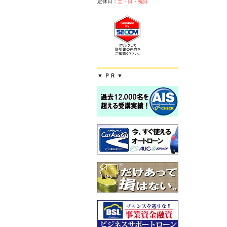
定休日：
土・日・祝日
▼ ＰＲ ▼