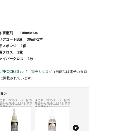
】
研磨剤 100ml×1本
アコートB液 30ml×1本
用スポンジ 1個
用クロス 1枚
ァイバークロス 1枚
L PROCESS vol.4」電子カタログ
（当商品は電子カタロ
ジに掲載されています）
ョン
これ一本でペーパー目の
★これ一本でペーパー目の
★これ一本でペーパー目の
去から最終仕上げまでで
除去から最終仕上げまでで
除去から最終仕上げまでで
る優れもの
きる優れもの
きる優れもの