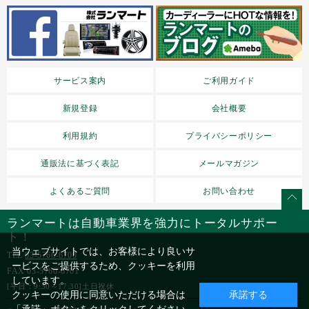
サービス案内
ご利用ガイド
新規登録
会社概要
利用規約
プライバシーポリシー
通販法に基づく表記
メールマガジン
よくあるご質問
お問い合わせ
ランマートは自動車業界を強力にトータルサポー
ト！
当ウェブサイトでは、お客様により良いサ
TEL
03-5766-6700
ービスをご提供するため、クッキーを利用
FAX 03-5760-6701
しています。
[平日：9:30～17:30]土日祝休
クッキーの使用に同意いただける場合は
承諾する