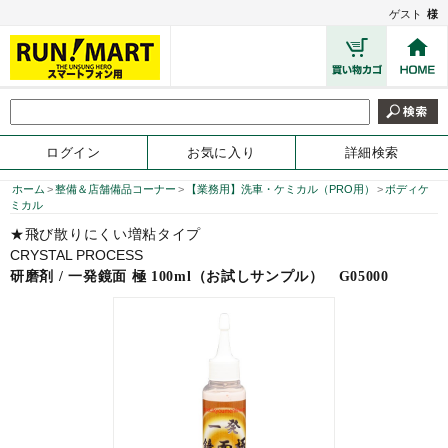
ゲスト
様
ログイン
お気に入り
詳細検索
ホーム
>
整備＆店舗備品コーナー
>
【業務用】洗車・ケミカル（PRO用）
>
ボディケ
ミカル
★飛び散りにくい増粘タイプ
CRYSTAL PROCESS
研磨剤 / 一発鏡面 極 100ml（お試しサンプル）
G05000