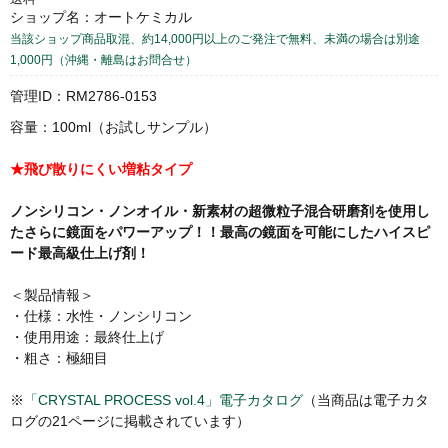
ショップ名：オートケミカル
当該ショップ商品取混、約14,000円以上のご発注で無料、未満の場合は別途
1,000円（沖縄・離島はお問合せ）
管理ID：RM2786-0153
容量：100ml（お試しサンプル）
★飛び散りにくい増粘タイプ
ノンシリコン・ノンオイル・新素材の超微粒子混合研磨剤を使用し
たさらに鏡面をパワーアップ！！最高の鏡面を可能にしたハイスピ
ード最高級仕上げ剤！
＜製品情報＞
・仕様：水性・ノンシリコン
・使用用途：最終仕上げ
・粗さ：極細目
※
「CRYSTAL PROCESS vol.4」電子カタログ
（当商品は電子カタ
ログの21ページに掲載されています）